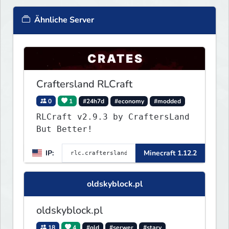
Ähnliche Server
Craftersland RLCraft
0
1
#24h7d
#economy
#modded
RLCraft v2.9.3 by CraftersLand
But Better!
IP:
Minecraft 1.12.2
oldskyblock.pl
oldskyblock.pl
18
4
#old
#serwer
#stary