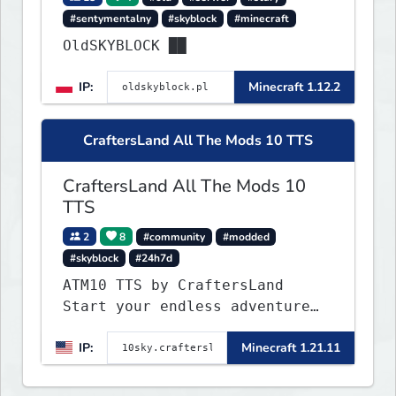
#sentymentalny
#skyblock
#minecraft
OldSKYBLOCK ██
IP:
Minecraft 1.12.2
CraftersLand All The Mods 10 TTS
CraftersLand All The Mods 10
TTS
2
8
#community
#modded
#skyblock
#24h7d
ATM10 TTS by CraftersLand
Start your endless adventure
now! v2.0.2
IP:
Minecraft 1.21.11