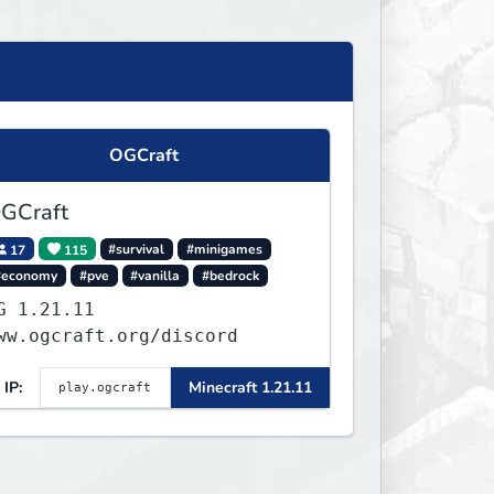
OGCraft
GCraft
17
115
#survival
#minigames
#economy
#pve
#vanilla
#bedrock
.21.11
ww.ogcraft.org/discord
IP:
Minecraft 1.21.11