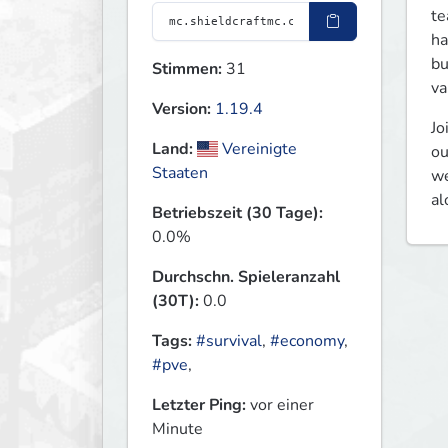
te
ha
bu
Stimmen:
31
va
Version:
1.19.4
Jo
Land:
Vereinigte
ou
Staaten
we
al
Betriebszeit (30 Tage):
0.0%
Durchschn. Spieleranzahl
(30T):
0.0
Tags:
#survival
,
#economy
,
#pve
,
Letzter Ping:
vor einer
Minute