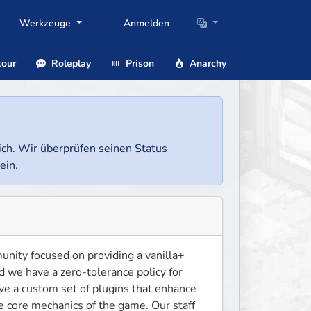
Werkzeuge
Anmelden
our
Roleplay
Prison
Anarchy
lich. Wir überprüfen seinen Status
ein.
ity focused on providing a vanilla+ 
 we have a zero-tolerance policy for 
ave a custom set of plugins that enhance 
e core mechanics of the game. Our staff 