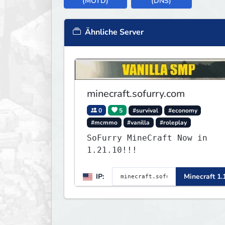
(MOTD)
(DNS)
Ähnliche Server
minecraft.sofurry.com
0
5
#survival
#economy
#mcmmo
#vanilla
#roleplay
SoFurry MineCraft Now in
1.21.10!!!
IP:
Minecraft 1.