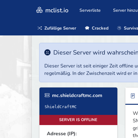
mclist.io
Serverliste
Server hinz
Zufällige Server
Cracked
Surviva
Dieser Server wird wahrscheinl
Dieser Server ist seit einiger Zeit offlin
regelmäßig. In der Zwischenzeit wird er in
mc.shieldcraftmc.com
ShieldCraftMC
We
SERVER IS OFFLINE
SM
gr
Adresse (IP):
th