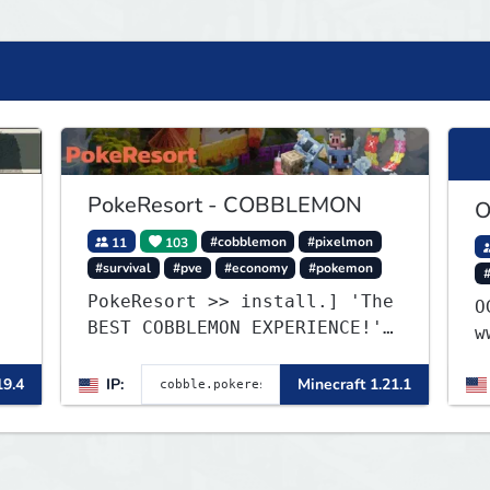
PokeResort - COBBLEMON
O
11
103
#cobblemon
#pixelmon
#survival
#pve
#economy
#pokemon
PokeResort >> install.] 'The
OG 1
BEST COBBLEMON EXPERIENCE!''
w
-TripAdvisor[❤
19.4
IP:
Minecraft 1.21.1