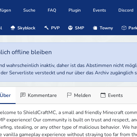
ufügen
Suche
FAQ
Plugin
Events
Discord
l
Skyblock
PVP
SMP
Towny
Park
ich offline bleiben
e und wahrscheinlich inaktiv, daher ist das Abstimmen nicht mög
 der Serverliste versteckt und nur über das Archiv zugänglich s
Über
Kommentare
Melden
Events
lcome to ShieldCraftMC, a small and friendly Minecraft commun
P experience! Our community is built on trust and respect, and
iefing, stealing, or any other type of malicious behavior. We h
e vanilla gameplay experience without straying too far from th