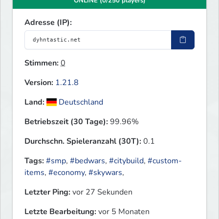
ONLINE (0/250 players)
Adresse (IP):
Stimmen:
0
Version:
1.21.8
Land:
Deutschland
Betriebszeit (30 Tage):
99.96%
Durchschn. Spieleranzahl (30T):
0.1
Tags:
#smp
,
#bedwars
,
#citybuild
,
#custom-
items
,
#economy
,
#skywars
,
Letzter Ping:
vor 27 Sekunden
Letzte Bearbeitung:
vor 5 Monaten