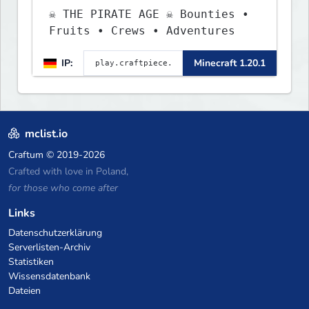
☠ THE PIRATE AGE ☠ Bounties •
Fruits • Crews • Adventures
IP:
Minecraft 1.20.1
mclist.io
Craftum
© 2019-2026
Crafted with love in Poland,
for those who come after
Links
Datenschutzerklärung
Serverlisten-Archiv
Statistiken
Wissensdatenbank
Dateien