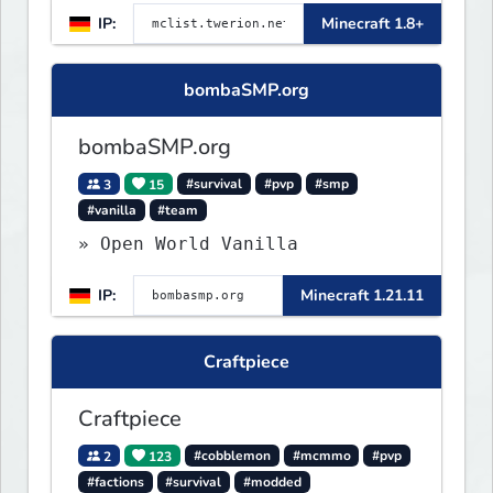
IP:
Minecraft 1.8+
bombaSMP.org
bombaSMP.org
3
15
#survival
#pvp
#smp
#vanilla
#team
» Open World Vanilla
IP:
Minecraft 1.21.11
Craftpiece
Craftpiece
2
123
#cobblemon
#mcmmo
#pvp
#factions
#survival
#modded