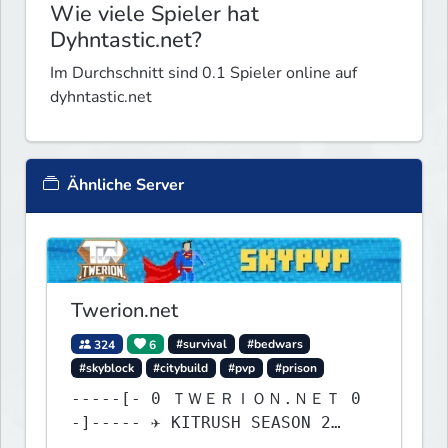
Wie viele Spieler hat
Dyhntastic.net?
Im Durchschnitt sind 0.1 Spieler online auf
dyhntastic.net
Ähnliche Server
Twerion.net
324
6
#survival
#bedwars
#skyblock
#citybuild
#pvp
#prison
-----[- 0 ＴＷＥＲＩＯＮ.ＮＥＴ 0
-]----- ✈ KITRUSH SEASON 2
RELEASE ✈ 0d, 5h, 55m