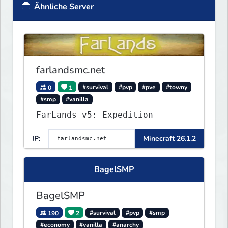
Ähnliche Server
farlandsmc.net
0
1
#survival
#pvp
#pve
#towny
#smp
#vanilla
FarLands v5: Expedition
IP:
Minecraft 26.1.2
BagelSMP
BagelSMP
190
2
#survival
#pvp
#smp
#economy
#vanilla
#anarchy