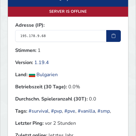
SERVER IS OFFLINE
Adresse (IP):
Stimmen:
1
Version:
1.19.4
Land:
Bulgarien
Betriebszeit (30 Tage):
0.0%
Durchschn. Spieleranzahl (30T):
0.0
Tags:
#survival
,
#pvp
,
#pve
,
#vanilla
,
#smp
,
Letzter Ping:
vor 2 Stunden
Zuletzt online:
letztes Jahr