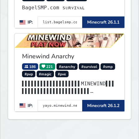
BagelSMP.com ѕᴜʀᴠɪᴠᴀʟ
IP:
Minecraft 26.1.1
Minewind Anarchy
186
221
#anarchy
#survival
#smp
#pvp
#magic
#pve
▌▌▌▌▌▌▌▌▌▌▌▌▌▌▌▌▌▌▌MINEWIND▌▌▌
▌▌▌▌▌▌▌▌▌▌▌▌▌▌▌▌▌▌▌▌▌▌
▌▌▌▌▌▌▌▌▌▌▌▌▌▌▌▌▌▌▌▌▌▌▌▌▌▌▌▌▌▌
IP:
Minecraft 26.1.2
▌▌▌▌▌▌▌▌▌▌▌▌▌▌▌▌▌▌▌▌▌▌