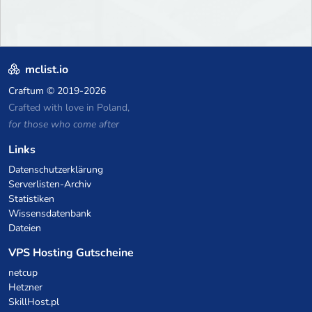
mclist.io
Craftum
© 2019-2026
Crafted with love in Poland,
for those who come after
Links
Datenschutzerklärung
Serverlisten-Archiv
Statistiken
Wissensdatenbank
Dateien
VPS Hosting Gutscheine
netcup
Hetzner
SkillHost.pl