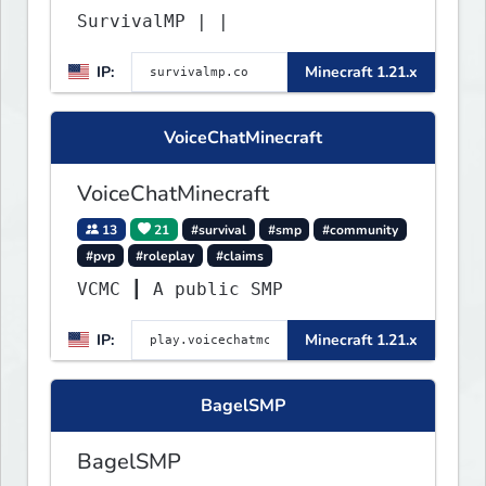
SurvivalMP | |
IP:
Minecraft 1.21.x
VoiceChatMinecraft
VoiceChatMinecraft
13
21
#survival
#smp
#community
#pvp
#roleplay
#claims
VCMC ┃ A public SMP
IP:
Minecraft 1.21.x
BagelSMP
BagelSMP