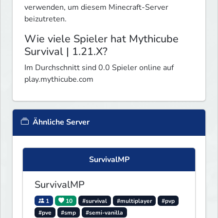
verwenden, um diesem Minecraft-Server
beizutreten.
Wie viele Spieler hat Mythicube
Survival | 1.21.X?
Im Durchschnitt sind 0.0 Spieler online auf
play.mythicube.com
Ähnliche Server
SurvivalMP
SurvivalMP
1
10
#survival
#multiplayer
#pvp
#pve
#smp
#semi-vanilla