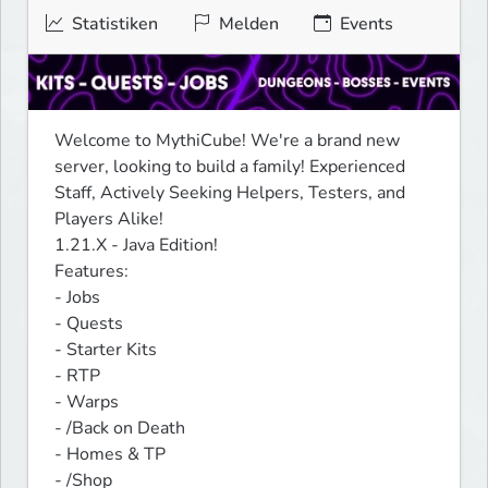
Statistiken
Melden
Events
Welcome to MythiCube! We're a brand new 
server, looking to build a family! Experienced 
Staff, Actively Seeking Helpers, Testers, and 
Players Alike!

1.21.X - Java Edition!

Features:

- Jobs

- Quests

- Starter Kits

- RTP

- Warps

- /Back on Death

- Homes & TP

- /Shop
