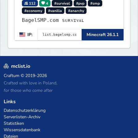
112
4
#survival
#pvp
#smp
#economy
#vanilla
#anarchy
BagelSMP.com ѕᴜʀᴠɪᴠᴀʟ
IP:
Minecraft 26.1.1
mclist.io
Craftum
© 2019-2026
Crafted with love in Poland,
for those who come after
Links
Datenschutzerklärung
Serverlisten-Archiv
Statistiken
Wissensdatenbank
Dateien