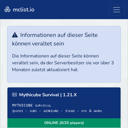
mclist.io
Informationen auf dieser Seite
können veraltet sein
Die Informationen auf dieser Seite können
veraltet sein, da der Serverbesitzer sie vor über 3
Monaten zuletzt aktualisiert hat.
Mythicube Survival | 1.21.X
MYTHICUBE ꜱᴜʀᴠɪᴠᴀʟ
ǫᴜᴇꜱᴛꜱ - ᴊᴏʙꜱ - ᴍɪɴɪᴏɴꜱ - ɪᴛᴇᴍꜱ - ᴘᴠᴘ & ᴍᴏʀᴇ
ONLINE (0/20 players)