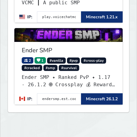
VCMC ┃ A public SMP
IP:
Minecraft 1.21.x
Ender SMP
2
1
#vanilla
#pvp
#cross-play
#cracked
#smp
#survival
Ender SMP ✦ Ranked PvP ✦ 1.17
- 26.1.2 🌐 Crossplay 💰 Rewards
🛠 Custom Gear
IP:
Minecraft 26.1.2