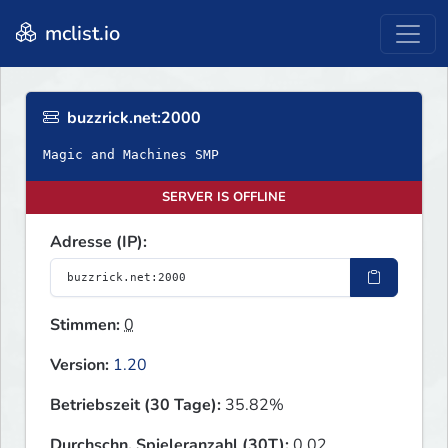
mclist.io
buzzrick.net:2000
Magic and Machines SMP
SERVER IS OFFLINE
Adresse (IP):
Stimmen:
0
Version:
1.20
Betriebszeit (30 Tage):
35.82%
Durchschn. Spieleranzahl (30T):
0.02