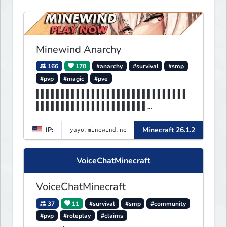
Minewind Anarchy
166
170
#anarchy
#survival
#smp
#pvp
#magic
#pve
▌▌▌▌▌▌▌▌▌▌▌▌▌▌▌▌▌▌▌▌▌▌▌▌▌▌▌▌▌▌
▌▌▌▌▌▌▌▌▌▌▌▌▌▌▌▌▌▌▌▌▌▌
▌▌▌▌▌▌▌▌▌▌▌▌▌▌▌▌▌▌▌▌▌▌▌▌▌▌▌▌▌▌
IP:
Minecraft 26.1.2
▌▌▌▌▌▌▌▌MINEWIND▌▌▌▌▌▌
VoiceChatMinecraft
VoiceChatMinecraft
37
11
#survival
#smp
#community
#pvp
#roleplay
#claims