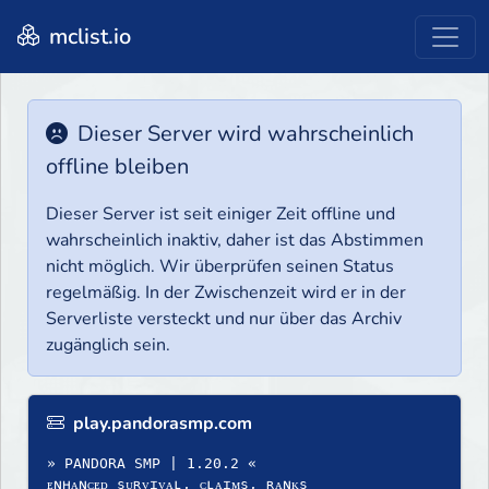
mclist.io
Dieser Server wird wahrscheinlich
offline bleiben
Dieser Server ist seit einiger Zeit offline und
wahrscheinlich inaktiv, daher ist das Abstimmen
nicht möglich. Wir überprüfen seinen Status
regelmäßig. In der Zwischenzeit wird er in der
Serverliste versteckt und nur über das Archiv
zugänglich sein.
play.pandorasmp.com
» PANDORA SMP | 1.20.2 «
ᴇɴʜᴀɴᴄᴇᴅ ѕᴜʀᴠɪᴠᴀʟ, ᴄʟᴀɪᴍѕ, ʀᴀɴᴋѕ