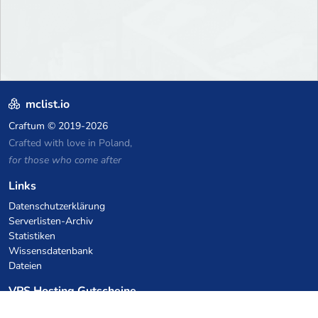
mclist.io
Craftum
© 2019-2026
Crafted with love in Poland,
for those who come after
Links
Datenschutzerklärung
Serverlisten-Archiv
Statistiken
Wissensdatenbank
Dateien
VPS Hosting Gutscheine
netcup