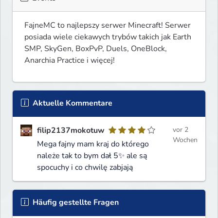
FajneMC to najlepszy serwer Minecraft! Serwer 
posiada wiele ciekawych trybów takich jak Earth 
SMP, SkyGen, BoxPvP, Duels, OneBlock, 
Anarchia Practice i więcej!
Aktuelle Kommentare
filip2137mokotuw
vor 2
Wochen
Mega fajny mam kraj do którego
należe tak to bym dał 5✨ ale są
spocuchy i co chwilę zabjają
Häufig gestellte Fragen