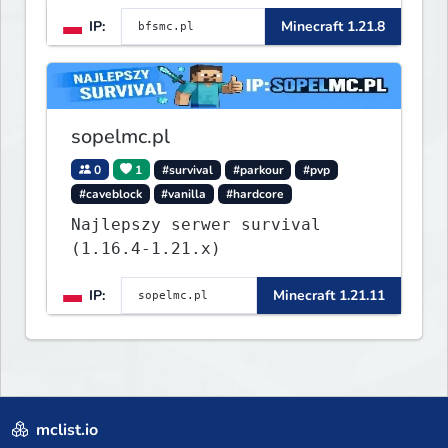
Survival, SkyBlock, Duels,
IP:
Minecraft 1.21.8
RealLife, PVP, BedWars, kitpvp
sopelmc.pl
0
1
#survival
#parkour
#pvp
#caveblock
#vanilla
#hardcore
Najlepszy serwer survival
(1.16.4-1.21.x)
IP:
Minecraft 1.21.11
mclist.io