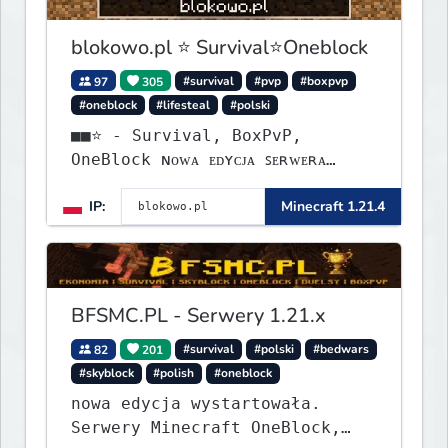
blokowo.pl ⭐ Survival⭐Oneblock
97
305
#survival
#pvp
#boxpvp
#oneblock
#lifesteal
#polski
■■⭐ - Survival, BoxPvP,
OneBlock ɴᴏᴡᴀ ᴇᴅʏᴄᴊᴀ ꜱᴇʀᴡᴇʀᴀ
ᴡʏꜱᴛᴀʀᴛᴏᴡᴀʟᴀ!
IP:
Minecraft 1.21.4
BFSMC.PL - Serwery 1.21.x
82
201
#survival
#polski
#bedwars
#skyblock
#polish
#oneblock
nowa edycja wystartowała.
Serwery Minecraft OneBlock,