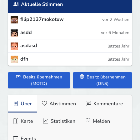
Aktuelle Stimmen
filip2137mokotuw
vor 2 Wochen
asdd
vor 6 Monaten
asdasd
letztes Jahr
dfh
letztes Jahr
Besitz übernehmen
Besitz übernehmen
(MOTD)
(DNS)
Über
Abstimmen
Kommentare
Karte
Statistiken
Melden
Events