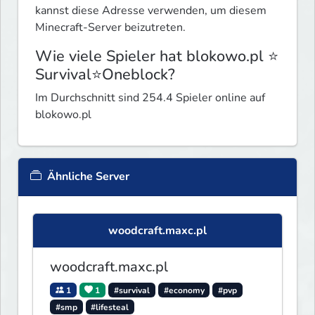
kannst diese Adresse verwenden, um diesem
Minecraft-Server beizutreten.
Wie viele Spieler hat blokowo.pl ⭐
Survival⭐Oneblock?
Im Durchschnitt sind 254.4 Spieler online auf
blokowo.pl
Ähnliche Server
woodcraft.maxc.pl
woodcraft.maxc.pl
1
1
#survival
#economy
#pvp
#smp
#lifesteal