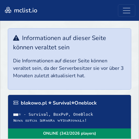
mclist.io
Informationen auf dieser Seite
können veraltet sein
Die Informationen auf dieser Seite können
veraltet sein, da der Serverbesitzer sie vor über 3
Monaten zuletzt aktualisiert hat.
blokowo.pl ⭐ Survival⭐Oneblock
■■⭐ - Survival, BoxPvP, OneBlock
ɴᴏᴡᴀ ᴇᴅʏᴄᴊᴀ ꜱᴇʀᴡᴇʀᴀ ᴡʏꜱᴛᴀʀᴛᴏᴡᴀʟᴀ!
ONLINE (342/2026 players)