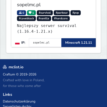
sopelmc.pl
0
1
#survival
#parkour
#pvp
#caveblock
#vanilla
#hardcore
Najlepszy serwer survival
(1.16.4-1.21.x)
IP:
Minecraft 1.21.11
mclist.io
Craftum
© 2019-2026
Crafted with love in Poland,
for those who come after
Links
Datenschutzerklärung
Serverlisten-Archiv