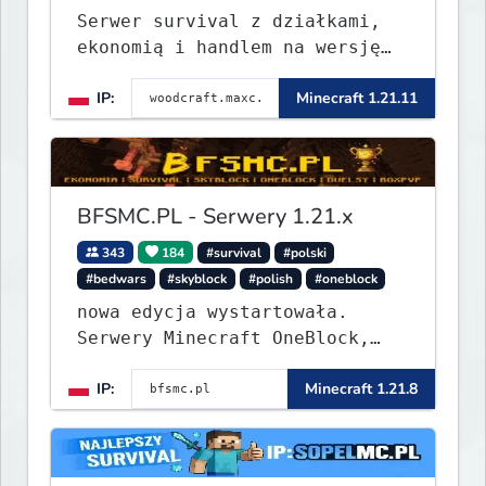
Serwer survival z działkami,
ekonomią i handlem na wersję
1.8 - 26.1.1. Rekru ON
IP:
Minecraft 1.21.11
BFSMC.PL - Serwery 1.21.x
343
184
#survival
#polski
#bedwars
#skyblock
#polish
#oneblock
nowa edycja wystartowała.
Serwery Minecraft OneBlock,
Survival, SkyBlock, Duels,
IP:
Minecraft 1.21.8
RealLife, PVP, BedWars, kitpvp