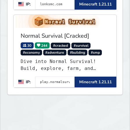
IP:
Minecraft 1.21.11
weekly events. We focus on a
friendly community, balanced
economy, and long-term
survival gameplay.
Normal Survival [Cracked]
30
244
#cracked
#survival
#economy
#adventure
#building
#smp
Dive into Normal Survival!
Build, explore, farm, and
create with a friendly
IP:
Minecraft 1.21.11
community. Enjoy weekly
updates, new features, and
endless adventures!