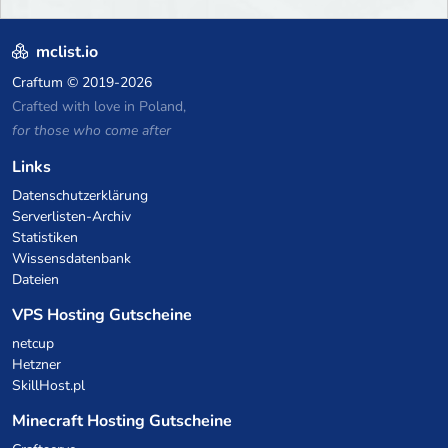
mclist.io
Craftum
© 2019-2026
Crafted with love in Poland,
for those who come after
Links
Datenschutzerklärung
Serverlisten-Archiv
Statistiken
Wissensdatenbank
Dateien
VPS Hosting Gutscheine
netcup
Hetzner
SkillHost.pl
Minecraft Hosting Gutscheine