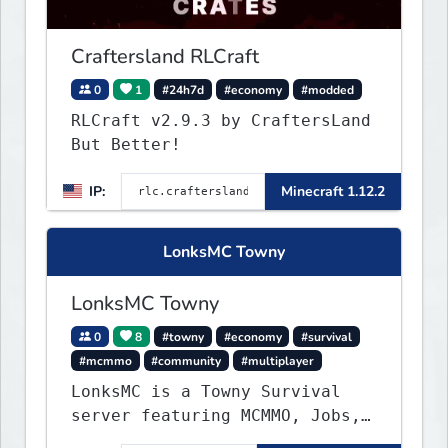
Craftersland RLCraft
0
1
#24h7d
#economy
#modded
RLCraft v2.9.3 by CraftersLand
But Better!
IP:
Minecraft 1.12.2
LonksMC Towny
LonksMC Towny
0
8
#towny
#economy
#survival
#mcmmo
#community
#multiplayer
LonksMC is a Towny Survival
server featuring MCMMO, Jobs,
free rank progression, and