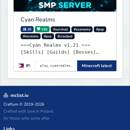
Cyan Realms
35
150
#survival
#economy
#pvp
#mcmmo
#pve
#cracked
===Cyan Realms v1.21 ===
[Skills] [Guilds] [Bosses]
[Unique] [No Griefing]
IP:
Minecraft latest
mclist.io
Craftum
© 2019-2026
Crafted with love in Poland,
for those who come after
Links