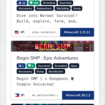
26
286
#cracked
#survival
#economy
#adventure
#building
#smp
Dive into Normal Survival!
Build, explore, farm, and
create with a friendly
IP:
Minecraft 1.21.11
community. Enjoy weekly
updates, new features, and
endless adventures!
Begin SMP : Epic Adventures
1
4
#survival
#cracked
#pve
#economy
#smp
#landclaim
Begin SMP [ ☠ Dungeons 🪣
Simple Voicechat
IP:
Minecraft 26.1.2