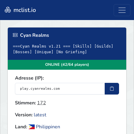
mclist.io
Cyan Realms
===Cyan Realms v1.21 === [Skills] [Guilds]
[Bosses] [Unique] [No Griefing]
ONLINE (42/64 players)
Adresse (IP):
Stimmen:
172
Version:
latest
Land:
Philippinen