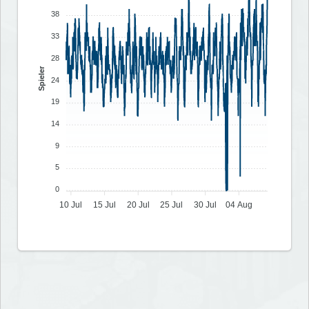
38
33
28
Spieler
24
19
14
9
5
0
10 Jul
15 Jul
20 Jul
25 Jul
30 Jul
04 Aug