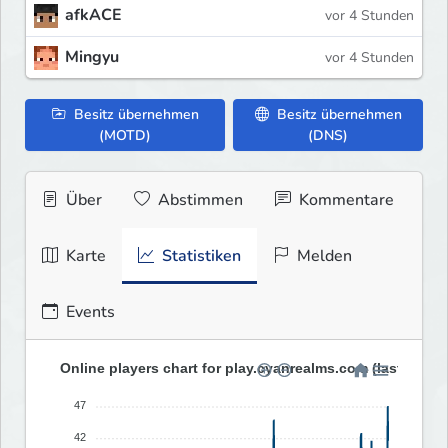
afkACE
vor 4 Stunden
Mingyu
vor 4 Stunden
Besitz übernehmen
Besitz übernehmen
(MOTD)
(DNS)
Über
Abstimmen
Kommentare
Karte
Statistiken
Melden
Events
Online players chart for play.cyanrealms.com (last 30 da
47
42