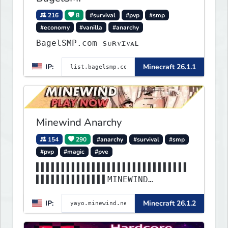
216
8
#survival
#pvp
#smp
#economy
#vanilla
#anarchy
BagelSMP.com ѕᴜʀᴠɪᴠᴀʟ
IP:
Minecraft 26.1.1
Minewind Anarchy
154
290
#anarchy
#survival
#smp
#pvp
#magic
#pve
▌▌▌▌▌▌▌▌▌▌▌▌▌▌▌▌▌▌▌▌▌▌▌▌▌▌▌▌▌▌
▌▌▌▌▌▌▌▌▌▌▌▌▌▌MINEWIND
▌▌▌▌▌▌▌▌▌▌▌▌▌▌▌▌▌▌▌▌▌▌▌▌▌▌▌▌▌▌
IP:
Minecraft 26.1.2
▌▌▌▌▌▌▌▌▌▌▌▌▌▌▌▌▌▌▌▌▌▌