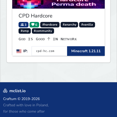
CPD Hardcore
3
6
#hardcore
#anarchy
#vanilla
#smp
#community
ɢᴏᴅ ɪs ɢᴏᴏᴅ 🡡 ɪɴ ɴᴇᴛᴡᴏʀᴋ
IP:
Minecraft 1.21.11
mclist.io
Craftum
© 2019-2026
Crafted with love in Poland,
for those who come after