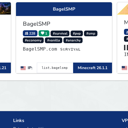
BagelSMP
M
BagelSMP
228
1
#survival
#pvp
#smp
#economy
#vanilla
#anarchy
▌
BagelSMP.com ѕᴜʀᴠɪᴠᴀʟ
I
▌
1.21
IP:
Minecraft 26.1.1
▌
Links
VP