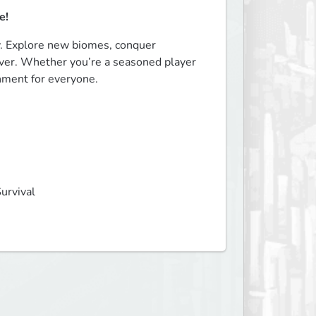
e!
. Explore new biomes, conquer 
rver. Whether you’re a seasoned player 
nment for everyone. 
urvival 