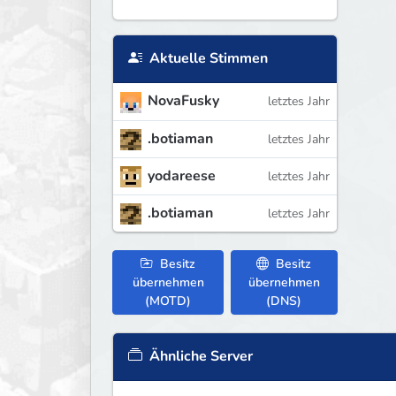
Aktuelle Stimmen
NovaFusky
letztes Jahr
.botiaman
letztes Jahr
yodareese
letztes Jahr
.botiaman
letztes Jahr
Besitz
Besitz
übernehmen
übernehmen
(MOTD)
(DNS)
Ähnliche Server