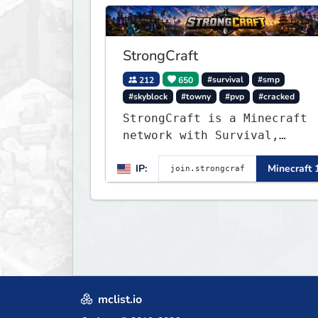
StrongCraft
212
650
#survival
#smp
#skyblock
#towny
#pvp
#cracked
StrongCraft is a Minecraft
network with Survival,
Creative, Skyblock, Prison,
IP:
Minecraft 
Towny, PvP, LifeSteal,
Events, and more. Pick a
server and start playing.
mclist.io