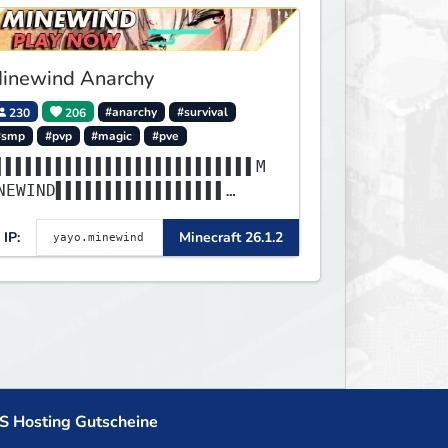
inewind Anarchy
230
206
#anarchy
#survival
#smp
#pvp
#magic
#pve
▌▌▌▌▌▌▌▌▌▌▌▌▌▌▌▌▌▌▌▌▌▌▌▌▌▌M
NEWIND▌▌▌▌▌▌▌▌▌▌▌▌▌▌▌▌▌
▌▌▌▌▌▌▌▌▌▌▌▌▌▌▌▌▌▌▌▌▌▌▌▌▌▌▌
IP:
Minecraft 26.1.2
▌▌▌▌▌▌▌▌▌▌▌▌▌▌▌▌▌▌▌▌▌▌▌
S Hosting Gutscheine