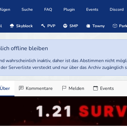
ufügen
Suche
FAQ
Plugin
Events
Discord
l
Skyblock
PVP
SMP
Towny
Park
ich offline bleiben
e und wahrscheinlich inaktiv, daher ist das Abstimmen nicht mög
 der Serverliste versteckt und nur über das Archiv zugänglich s
Über
Kommentare
Melden
Events