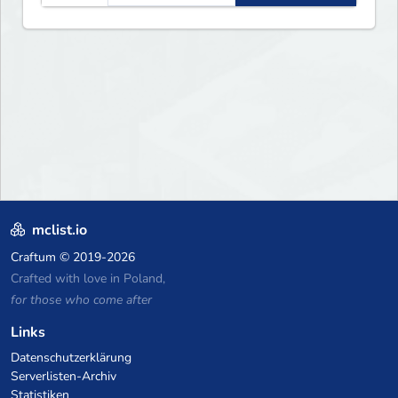
mclist.io
Craftum
© 2019-2026
Crafted with love in Poland,
for those who come after
Links
Datenschutzerklärung
Serverlisten-Archiv
Statistiken