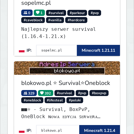
sopelmc.pl
0
1
#survival
#parkour
#pvp
#caveblock
#vanilla
#hardcore
Najlepszy serwer survival
(1.16.4-1.21.x)
IP:
Minecraft 1.21.11
blokowo.pl ⭐ Survival⭐Oneblock
329
392
#survival
#pvp
#boxpvp
#oneblock
#lifesteal
#polski
■■⭐ - Survival, BoxPvP,
OneBlock ɴᴏᴡᴀ ᴇᴅʏᴄᴊᴀ ꜱᴇʀᴡᴇʀᴀ
ᴡʏꜱᴛᴀʀᴛᴏᴡᴀʟᴀ!
IP:
Minecraft 1.21.4