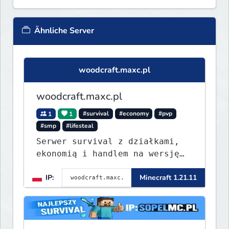
Ähnliche Server
woodcraft.maxc.pl
woodcraft.maxc.pl
1
1
#survival
#economy
#pvp
#smp
#lifesteal
Serwer survival z działkami,
ekonomią i handlem na wersję
1.8 - 26.1.1. Rekru ON
IP:
Minecraft 1.21.11