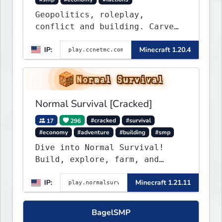
Geopolitics, roleplay,
conflict and building. Carve
out your own story on a 1:1000
IP:
Minecraft 1.20.4
map of Earth using tanks,
warships, guns and more.
Express your creative side by
building cities that the world
will envy.
Normal Survival [Cracked]
17
296
#cracked
#survival
#economy
#adventure
#building
#smp
Dive into Normal Survival!
Build, explore, farm, and
create with a friendly
IP:
Minecraft 1.21.11
community. Enjoy weekly
updates, new features, and
endless adventures!
BagelSMP