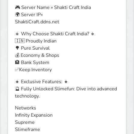
🎮 Server Name » Shakti Craft India

🌍 Server IP»

ShaktiCraft.ddns.net
🔹 Why Choose Shakti Craft India? 🔹

🇮🇳 Proudly Indian

🌳 Pure Survival

💰 Economy & Shops

🏦 Bank System

✅Keep Inventory
🔸 Exclusive Features: 🔸

🔮 Fully Unlocked Slimefun: Dive into advanced 
technology.
Networks

Infinity Expansion

Supreme

Slimeframe
