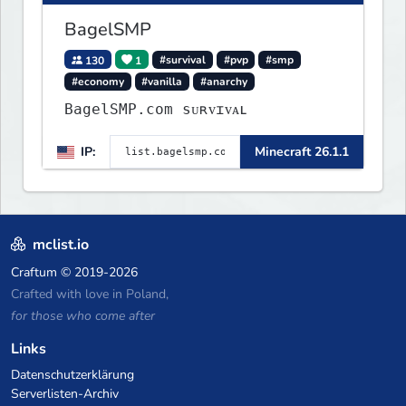
BagelSMP
130
1
#survival
#pvp
#smp
#economy
#vanilla
#anarchy
BagelSMP.com ѕᴜʀᴠɪᴠᴀʟ
IP:
Minecraft 26.1.1
mclist.io
Craftum
© 2019-2026
Crafted with love in Poland,
for those who come after
Links
Datenschutzerklärung
Serverlisten-Archiv