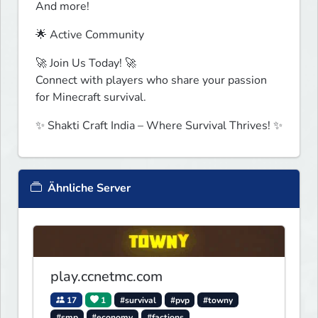
And more!
🌟 Active Community
🚀 Join Us Today! 🚀

Connect with players who share your passion 
for Minecraft survival.
✨ Shakti Craft India – Where Survival Thrives! ✨
Ähnliche Server
play.ccnetmc.com
17
1
#survival
#pvp
#towny
#smp
#economy
#factions