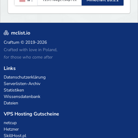
mclist.io
Craftum
© 2019-2026
Crafted with love in Poland,
for those who come after
Links
Datenschutzerklärung
Serverlisten-Archiv
Statistiken
Wissensdatenbank
Dateien
VPS Hosting Gutscheine
netcup
Hetzner
SkillHost.pl