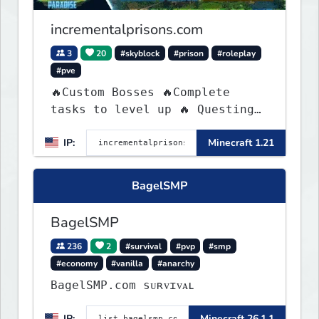
incrementalprisons.com
3
20
#skyblock
#prison
#roleplay
#pve
🔥Custom Bosses 🔥Complete
tasks to level up 🔥 Questing
🔥 Unique Abilities
IP:
Minecraft 1.21
BagelSMP
BagelSMP
236
2
#survival
#pvp
#smp
#economy
#vanilla
#anarchy
BagelSMP.com ѕᴜʀᴠɪᴠᴀʟ
IP:
Minecraft 26.1.1