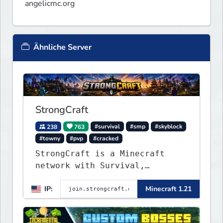
angelicmc.org
Ähnliche Server
StrongCraft
238
763
#survival
#smp
#skyblock
#towny
#pvp
#cracked
StrongCraft is a Minecraft
network with Survival,
Creative, Skyblock, Prison,
IP:
Minecraft 1.21
Towny, PvP, LifeSteal, Events,
and more. Pick a server and
start playing.