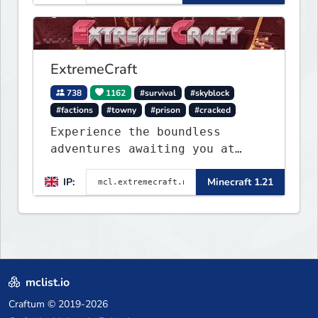
ExtremeCraft
738
1162
#survival
#skyblock
#factions
#towny
#prison
#cracked
Experience the boundless
adventures awaiting you at
ExtremeCraft.net! Embark on a
IP:
Minecraft 1.21
journey through a plethora of
exhilarating game modes,
blending both timeless
classics and innovative new
experiences seamlessly.
mclist.io
Craftum
© 2019-2026