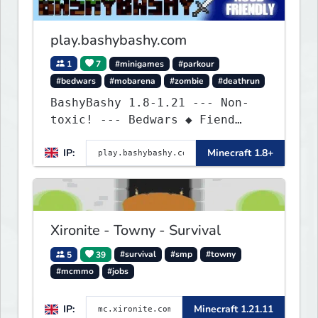
play.bashybashy.com
1
7
#minigames
#parkour
#bedwars
#mobarena
#zombie
#deathrun
BashyBashy 1.8-1.21 --- Non-
toxic! --- Bedwars ◆ Fiend
Fight ◆ Assault Course
IP:
Minecraft 1.8+
Xironite - Towny - Survival
5
39
#survival
#smp
#towny
#mcmmo
#jobs
IP:
Minecraft 1.21.11