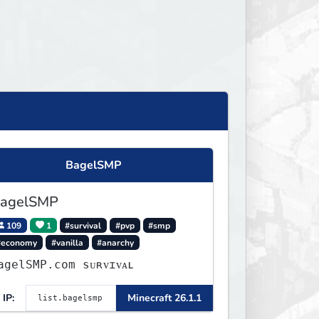
BagelSMP
agelSMP
109
1
#survival
#pvp
#smp
#economy
#vanilla
#anarchy
agelSMP.com ѕᴜʀᴠɪᴠᴀʟ
IP:
Minecraft 26.1.1