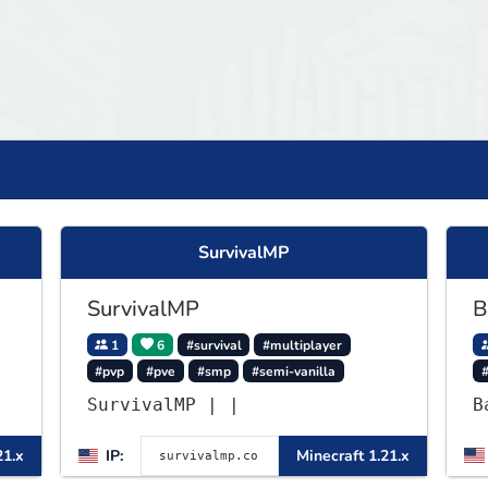
SurvivalMP
SurvivalMP
B
1
6
#survival
#multiplayer
#pvp
#pve
#smp
#semi-vanilla
SurvivalMP | |
B
21.x
IP:
Minecraft 1.21.x