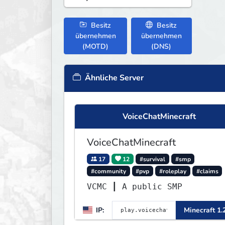
Besitz
Besitz
übernehmen
übernehmen
(MOTD)
(DNS)
Ähnliche Server
VoiceChatMinecraft
VoiceChatMinecraft
17
12
#survival
#smp
#community
#pvp
#roleplay
#claims
VCMC ┃ A public SMP
IP:
Minecraft 1.