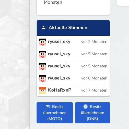
Monaten
Aktuelle Stimmen
ryusei_sky
vor 2 Monaten
ryusei_sky
vor 5 Monaten
ryusei_sky
vor 5 Monaten
ryusei_sky
vor 6 Monaten
KoHaRxnP
vor 7 Monaten
Besitz
Besitz
übernehmen
übernehmen
(MOTD)
(DNS)