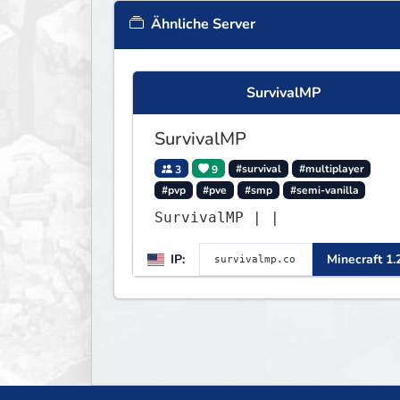
Ähnliche Server
SurvivalMP
SurvivalMP
3
9
#survival
#multiplayer
#pvp
#pve
#smp
#semi-vanilla
SurvivalMP | |
IP:
Minecraft 1.