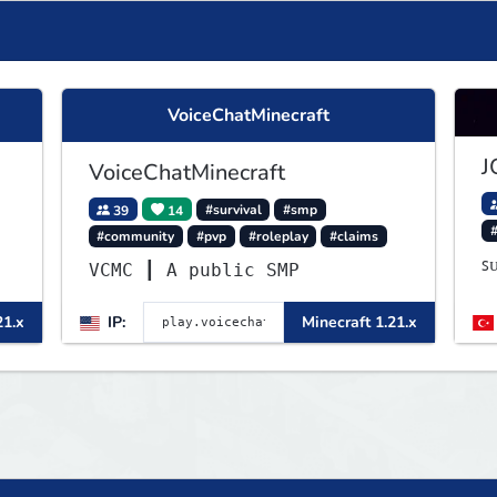
VoiceChatMinecraft
J
VoiceChatMinecraft
39
14
#survival
#smp
#community
#pvp
#roleplay
#claims
ꜱ
VCMC ┃ A public SMP
21.x
IP:
Minecraft 1.21.x