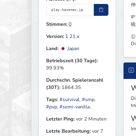
仲
IP
Stimmen:
0
統
Version:
1.21.x
公式
Di
Land:
Japan
Betriebszeit (30 Tage):
99.93%
Durchschn. Spieleranzahl
W
(30T):
1864.35
Di
Tags:
#survival
,
#smp
,
Mi
#pvp
,
#semi-vanilla
,
W
Letzter Ping:
vor 2 Minuten
Im
Letzte Bearbeitung:
vor 7