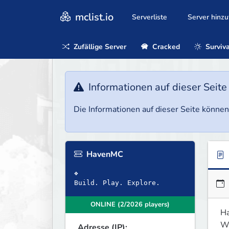
mclist.io
Serverliste
Server hinz
Zufällige Server
Cracked
Surviva
Informationen auf dieser Seite
Die Informationen auf dieser Seite können 
HavenMC
❖
Build. Play. Explore.
ONLINE (2/2026 players)
H
We
Adresse (IP):