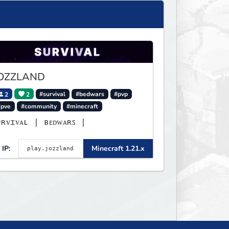
OZZLAND
2
2
#survival
#bedwars
#pvp
#pve
#community
#minecraft
ᴜʀᴠɪᴠᴀʟ | ʙᴇᴅᴡᴀʀꜱ |
IP:
Minecraft 1.21.x