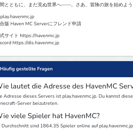
間とともに、まだ見ぬ世界へ――。さあ、冒険の旅を始めよう
 play.havenmc.jp

合版 Haven MC Serverにフレンド申請
サイト https://havenmc.jp

scord https://dis.havenmc.jp
Häufig gestellte Fragen
ie lautet die Adresse des HavenMC Serv
e Adresse dieses Servers ist play.havenmc.jp. Du kannst di
necraft-Server beizutreten.
ie viele Spieler hat HavenMC?
 Durchschnitt sind 1864.35 Spieler online auf play.havenmc.jp