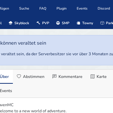
ufügen
Suche
FAQ
Plugin
Events
Discord
l
Skyblock
PVP
SMP
Towny
Park
 können veraltet sein
veraltet sein, da der Serverbesitzer sie vor über 3 Monaten zul
Über
Abstimmen
Kommentare
Karte
Events
avenMC

lcome to a new world of adventure.
