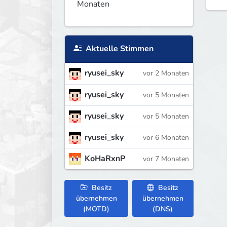
Monaten
Aktuelle Stimmen
ryusei_sky
vor 2 Monaten
ryusei_sky
vor 5 Monaten
ryusei_sky
vor 5 Monaten
ryusei_sky
vor 6 Monaten
KoHaRxnP
vor 7 Monaten
Besitz
Besitz
übernehmen
übernehmen
(MOTD)
(DNS)