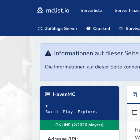
mclist.io
Serverliste
Server hinz
Zufällige Server
Cracked
Surviva
Informationen auf dieser Seite
Die Informationen auf dieser Seite können 
HavenMC
❖
Build. Play. Explore.
ONLINE (2/2026 players)
H
We
Adresse (IP):