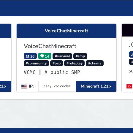
VoiceChatMinecraft
J
VoiceChatMinecraft
36
14
#survival
#smp
#community
#pvp
#roleplay
#claims
ꜱ
VCMC ┃ A public SMP
21.x
IP:
Minecraft 1.21.x