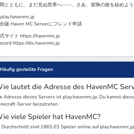
間とともに、まだ見ぬ世界へ――。さあ、冒険の旅を始めよう
 play.havenmc.jp

合版 Haven MC Serverにフレンド申請
サイト https://havenmc.jp

scord https://dis.havenmc.jp
Häufig gestellte Fragen
ie lautet die Adresse des HavenMC Serv
e Adresse dieses Servers ist play.havenmc.jp. Du kannst di
necraft-Server beizutreten.
ie viele Spieler hat HavenMC?
 Durchschnitt sind 1865.03 Spieler online auf play.havenmc.jp