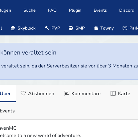
ufügen
Suche
FAQ
Plugin
Events
Discord
l
Skyblock
PVP
SMP
Towny
Park
 können veraltet sein
veraltet sein, da der Serverbesitzer sie vor über 3 Monaten zul
Über
Abstimmen
Kommentare
Karte
Events
avenMC

lcome to a new world of adventure.
