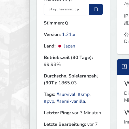
仲
IP
Stimmen:
0
統
Version:
1.21.x
公式
Di
Land:
Japan
Betriebszeit (30 Tage):
99.93%
Durchschn. Spieleranzahl
W
(30T):
1865.03
Di
Tags:
#survival
,
#smp
,
Mi
#pvp
,
#semi-vanilla
,
W
Letzter Ping:
vor 3 Minuten
Im
Letzte Bearbeitung:
vor 7