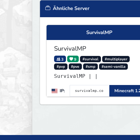
Ähnliche Server
SurvivalMP
SurvivalMP
3
9
#survival
#multiplayer
#pvp
#pve
#smp
#semi-vanilla
SurvivalMP | |
IP:
Minecraft 1.