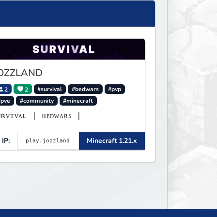
OZZLAND
2
2
#survival
#bedwars
#pvp
#pve
#community
#minecraft
ᴜʀᴠɪᴠᴀʟ | ʙᴇᴅᴡᴀʀꜱ |
IP:
Minecraft 1.21.x