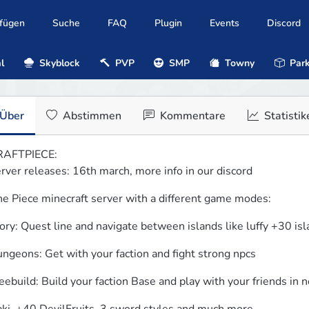
ufügen
Suche
FAQ
Plugin
Events
Discord
l
Skyblock
PVP
SMP
Towny
Park
Über
Abstimmen
Kommentare
Statistik
AFTPIECE:

rver releases: 16th march, more info in our discord
e Piece minecraft server with a different game modes:
ory: Quest line and navigate between islands like luffy +30 is
ngeons: Get with your faction and fight strong npcs
eebuild: Build your faction Base and play with your friends in 