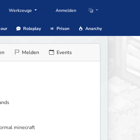
Werkzeuge
Anmelden
our
Roleplay
Prison
Anarchy
en
Melden
Events
lands
normal minecraft