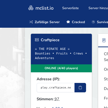
mclist.io
Serverliste
Server hinz
Zufällige Server
Cracked
Surviva
Craftpiece
☠ THE PIRATE AGE ☠
CR
Bounties • Fruits • Crews •
Adventures
Se
ONLINE (4/40 players)
On
Adresse (IP):
St
Du
Fr
Stimmen:
97