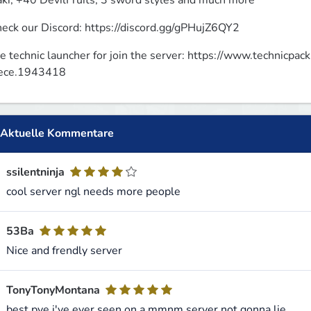
ki, +40 DevilFruits, 3 sword styles and much more
eck our Discord: https://discord.gg/gPHujZ6QY2
e technic launcher for join the server: https://www.technicpac
ece.1943418
Aktuelle Kommentare
ssilentninja
cool server ngl needs more people
53Ba
Nice and frendly server
TonyTonyMontana
best pve i've ever seen on a mmnm server not gonna lie