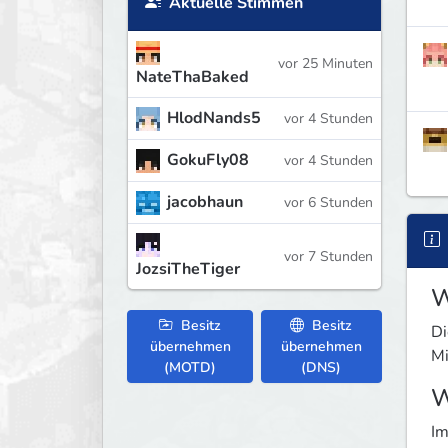
Aktuelle Stimmen
vor 25 Minuten
NateThaBaked
HlodNands5
vor 4 Stunden
GokuFly08
vor 4 Stunden
jacobhaun
vor 6 Stunden
vor 7 Stunden
JozsiTheTiger
W
Besitz
Besitz
Di
übernehmen
übernehmen
Mi
(MOTD)
(DNS)
W
Im