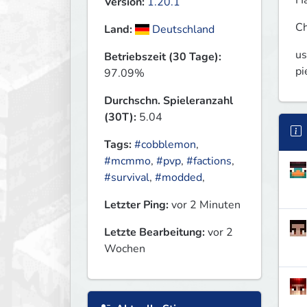
Ha
Version:
1.20.1
Ch
Land:
Deutschland
us
Betriebszeit (30 Tage):
pi
97.09%
Durchschn. Spieleranzahl
(30T):
5.04
Tags:
#cobblemon
,
#mcmmo
,
#pvp
,
#factions
,
#survival
,
#modded
,
Letzter Ping:
vor 2 Minuten
Letzte Bearbeitung:
vor 2
Wochen