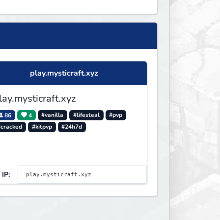
play.mysticraft.xyz
lay.mysticraft.xyz
86
4
#vanilla
#lifesteal
#pvp
#cracked
#kitpvp
#24h7d
IP: