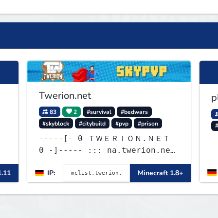
Twerion.net
p
83
2
#survival
#bedwars
#skyblock
#citybuild
#pvp
#prison
-----[- 0 ＴＷＥＲＩＯＮ.ＮＥＴ
0 -]----- ::: na.twerion.net
- eu.twerion.net -
1.11
IP:
Minecraft 1.8+
as.twerion.net :::