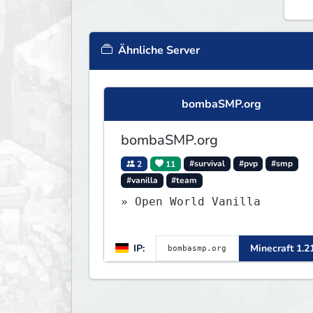
Ähnliche Server
bombaSMP.org
bombaSMP.org
2
11
#survival
#pvp
#smp
#vanilla
#team
» Open World Vanilla
IP:
Minecraft 1.2