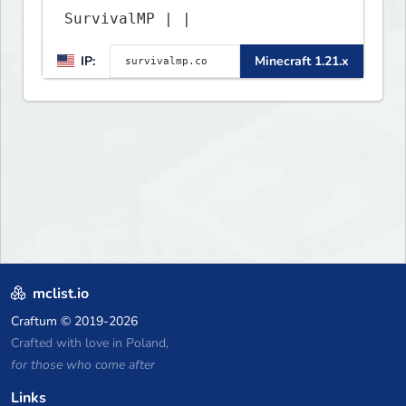
SurvivalMP | |
IP:
Minecraft 1.21.x
mclist.io
Craftum
© 2019-2026
Crafted with love in Poland,
for those who come after
Links