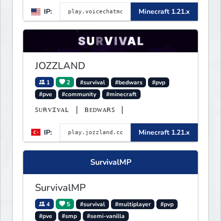
IP:
Minecraft 1.21.x
JOZZLAND
1
2
#survival
#bedwars
#pvp
#pve
#community
#minecraft
ꜱᴜʀᴠɪᴠᴀʟ | ʙᴇᴅᴡᴀʀꜱ |
IP:
Minecraft 1.21.x
SurvivalMP
SurvivalMP
4
5
#survival
#multiplayer
#pvp
#pve
#smp
#semi-vanilla