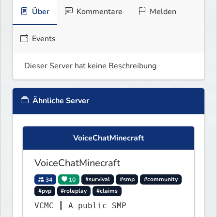
Über
Kommentare
Melden
Events
Dieser Server hat keine Beschreibung
Ähnliche Server
VoiceChatMinecraft
VoiceChatMinecraft
34
10
#survival
#smp
#community
#pvp
#roleplay
#claims
VCMC ┃ A public SMP