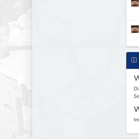
W
Di
Se
W
Im