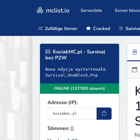
mclist.io
Serverliste
Server hinz
Zufällige Server
Cracked
Surviva
KociakMC.pl - Survival
bez P2W
Nowa edycja wystartowała.
Survival,OneBlock,Pvp
ONLINE (137/500 players)
Adresse (IP):
S
Stimmen:
0
Na