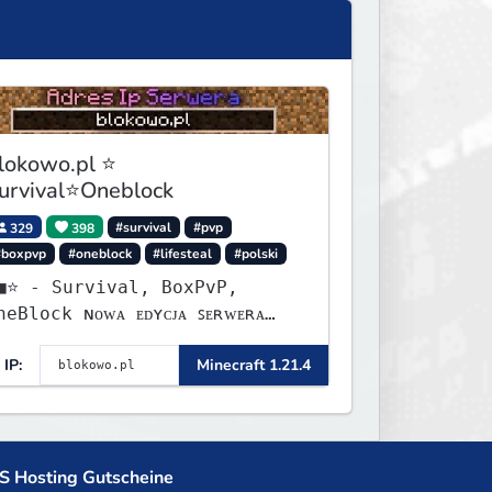
lokowo.pl ⭐
urvival⭐Oneblock
329
398
#survival
#pvp
#boxpvp
#oneblock
#lifesteal
#polski
urvival, BoxPvP,
lock ɴᴏᴡᴀ ᴇᴅʏᴄᴊᴀ ꜱᴇʀᴡᴇʀᴀ
ʏꜱᴛᴀʀᴛᴏᴡᴀʟᴀ!
IP:
Minecraft 1.21.4
S Hosting Gutscheine