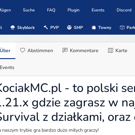
ufügen
Suche
FAQ
Plugin
Events
Discord
l
Skyblock
PVP
SMP
Towny
Park
Über
Abstimmen
Kommentare
Karte
Events
KociakMC.pl - to polski s
1.21.x gdzie zagrasz w na
urvival z działkami, oraz
 naszym trybie gra bardzo dużo miłych graczy!
