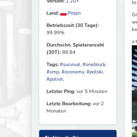
Version:
1.20+
to
Land:
Polen
Gr
we
Betriebszeit (30 Tage):
ka
99.99%
Durchschn. Spieleranzahl
(30T):
88.84
Tags:
#survival
,
#oneblock
,
#smp
,
#economy
,
#polski
,
#polish
,
Letzter Ping:
vor 5 Minuten
Letzte Bearbeitung:
vor 2
Monaten