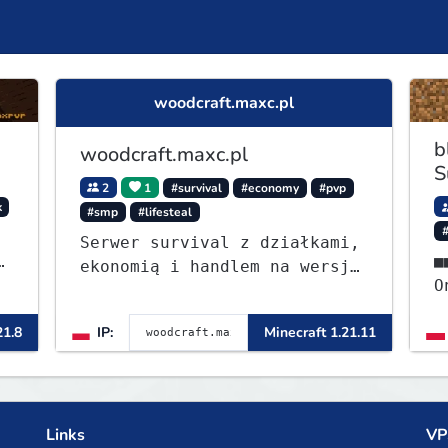
woodcraft.maxc.pl
b
woodcraft.maxc.pl
S
2
1
#survival
#economy
#pvp
k
#smp
#lifesteal
Serwer survival z działkami,
■■⭐ - S
ekonomią i handlem na wersję
OneB
1.8 - 26.1.1. Rekru ON
ᴡ
21.8
IP:
Minecraft 1.21.11
Links
VP