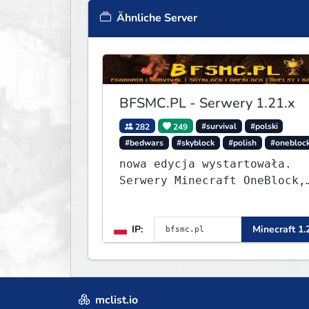
Ähnliche Server
BFSMC.PL - Serwery 1.21.x
282
249
#survival
#polski
#bedwars
#skyblock
#polish
#onebloc
nowa edycja wystartowała.
Serwery Minecraft OneBlock,
Survival, SkyBlock, Duels,
RealLife, PVP, BedWars,
IP:
Minecraft 1.
kitpvp
mclist.io