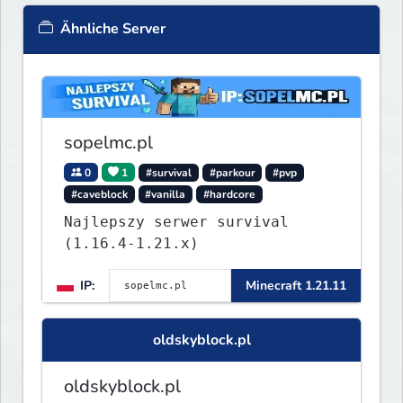
Ähnliche Server
sopelmc.pl
0
1
#survival
#parkour
#pvp
#caveblock
#vanilla
#hardcore
Najlepszy serwer survival
(1.16.4-1.21.x)
IP:
Minecraft 1.21.11
oldskyblock.pl
oldskyblock.pl