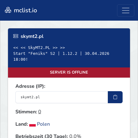
mclist.io
skymt2.pl
<< << SkyMT2.PL >> >>
Start "Feniks" S2 | 1.12.2 | 30.04.2026
18:00!
SERVER IS OFFLINE
Adresse (IP):
Stimmen:
0
Land:
Polen
Betriebszeit (30 Tage):
0.0%