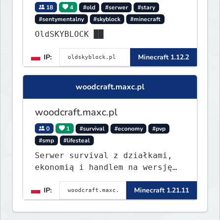
18
4
#old
#serwer
#stary
#sentymentalny
#skyblock
#minecraft
OldSKYBLOCK ██
IP:
Minecraft 1.12.2
woodcraft.maxc.pl
woodcraft.maxc.pl
0
1
#survival
#economy
#pvp
#smp
#lifesteal
Serwer survival z działkami,
ekonomią i handlem na wersję
1.8 - 26.1.1. Rekru ON
IP:
Minecraft 1.21.11