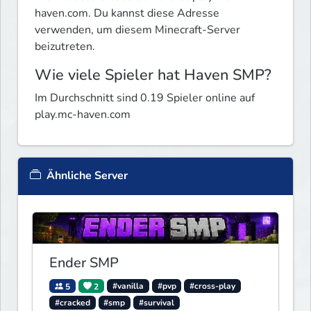
haven.com. Du kannst diese Adresse
verwenden, um diesem Minecraft-Server
beizutreten.
Wie viele Spieler hat Haven SMP?
Im Durchschnitt sind 0.19 Spieler online auf
play.mc-haven.com
Ähnliche Server
Ender SMP
5
2
#vanilla
#pvp
#cross-play
#cracked
#smp
#survival