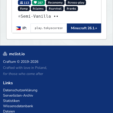
113
287
#economy
#cross-play
#smp
#claims
#survival
#ranks
⭐Semi-Vanilla ••
IP:
Minecraft 26.1.+
mclist.io
Craftum
© 2019-2026
Crafted with love in Poland,
for those who come after
Links
Datenschutzerklärung
Serverlisten-Archiv
Statistiken
Wissensdatenbank
Dateien