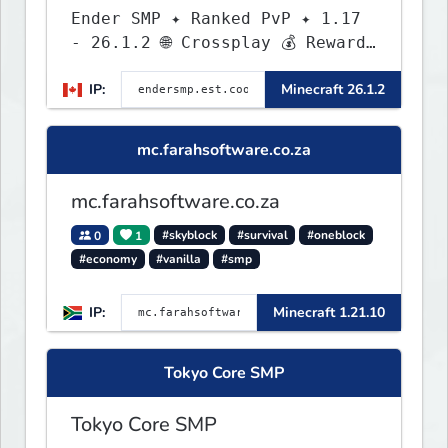
Ender SMP ✦ Ranked PvP ✦ 1.17
- 26.1.2 🌐 Crossplay 💰 Rewards
🛠 Custom Gear
IP:
Minecraft 26.1.2
mc.farahsoftware.co.za
mc.farahsoftware.co.za
0
1
#skyblock
#survival
#oneblock
#economy
#vanilla
#smp
IP:
Minecraft 1.21.10
Tokyo Core SMP
Tokyo Core SMP