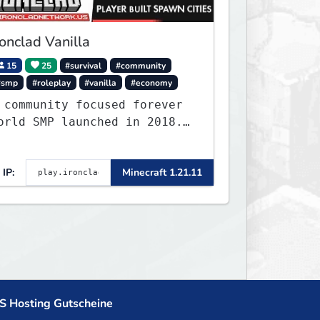
ronclad Vanilla
15
25
#survival
#community
#smp
#roleplay
#vanilla
#economy
 community focused forever
orld SMP launched in 2018.
arge community-built
unctioning spawn cities
IP:
Minecraft 1.21.11
ith no spawned in items or
heats.
S Hosting Gutscheine