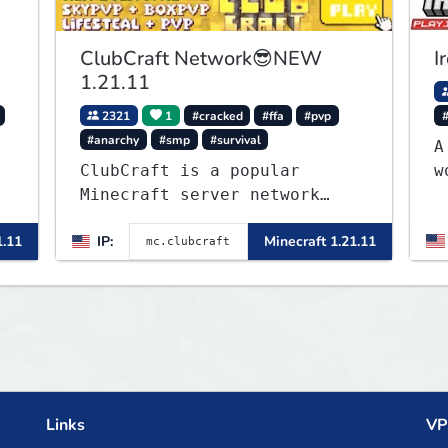
ClubCraft Network😎NEW
I
1.21.11
2321
1
#cracked
#ffa
#pvp
#anarchy
#smp
#survival
A
ClubCraft is a popular
w
Minecraft server network
L
offering a variety of game
f
1.11
IP:
Minecraft 1.21.11
modes, including Survival,
w
Lifesteal, FFA BoxPVP,
c
SkyBlock, KitPVP and many
more.
Links
VP