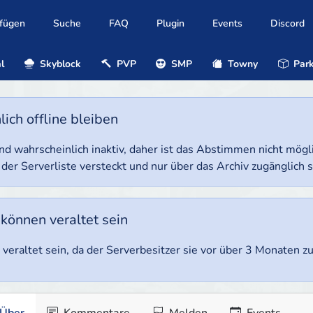
ufügen
Suche
FAQ
Plugin
Events
Discord
l
Skyblock
PVP
SMP
Towny
Park
ich offline bleiben
e und wahrscheinlich inaktiv, daher ist das Abstimmen nicht mög
 der Serverliste versteckt und nur über das Archiv zugänglich s
 können veraltet sein
veraltet sein, da der Serverbesitzer sie vor über 3 Monaten zul