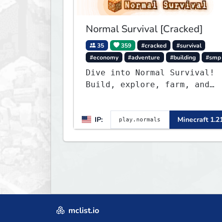
Normal Survival [Cracked]
35
359
#cracked
#survival
#economy
#adventure
#building
#smp
Dive into Normal Survival!
Build, explore, farm, and
create with a friendly
community. Enjoy weekly
IP:
Minecraft 1.2
updates, new features, and
endless adventures!
mclist.io