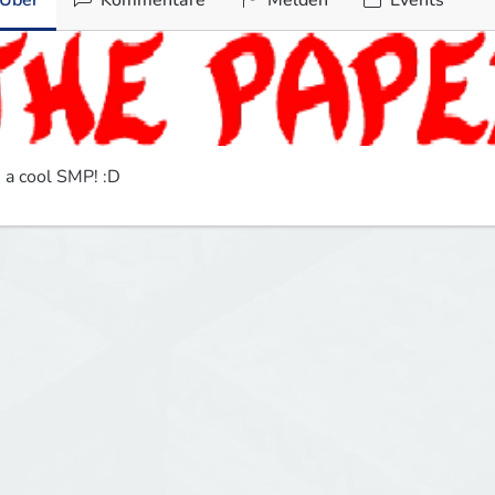
Über
Kommentare
Melden
Events
s a cool SMP! :D