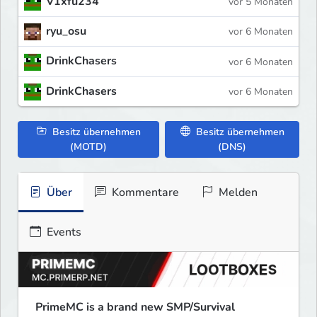
V1xfu234
vor 5 Monaten
ryu_osu
vor 6 Monaten
DrinkChasers
vor 6 Monaten
DrinkChasers
vor 6 Monaten
Besitz übernehmen
Besitz übernehmen
(MOTD)
(DNS)
Über
Kommentare
Melden
Events
PrimeMC is a brand new SMP/Survival 