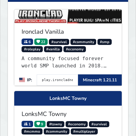
Ironclad Vanilla
6
22
#survival
#community
#smp
#roleplay
#vanilla
#economy
A community focused forever
world SMP launched in 2018.
Large community-built
IP:
Minecraft 1.21.11
functioning spawn cities with
no spawned in items or cheats.
LonksMC Towny
LonksMC Towny
1
9
#towny
#economy
#survival
#mcmmo
#community
#multiplayer