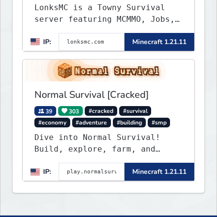
LonksMC is a Towny Survival
server featuring MCMMO, Jobs,
free rank progression, and
IP:
Minecraft 1.21.11
weekly events. We focus on a
friendly community, balanced
economy, and long-term
survival gameplay.
Normal Survival [Cracked]
39
303
#cracked
#survival
#economy
#adventure
#building
#smp
Dive into Normal Survival!
Build, explore, farm, and
create with a friendly
IP:
Minecraft 1.21.11
community. Enjoy weekly
updates, new features, and
endless adventures!