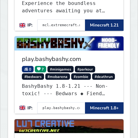
Experience the boundless
adventures awaiting you at
ExtremeCraft.net! Embark on a
IP:
Minecraft 1.21
journey through a plethora of
exhilarating game modes,
blending both timeless
classics and innovative new
experiences seamlessly.
play.bashybashy.com
0
7
#minigames
#parkour
#bedwars
#mobarena
#zombie
#deathrun
BashyBashy 1.8-1.21 --- Non-
toxic! --- Bedwars ◆ Fiend
Fight ◆ Assault Course
IP:
Minecraft 1.8+