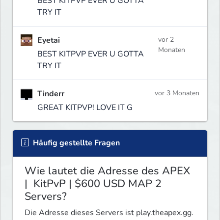
BEST KITPVP EVER U GOTTA
TRY IT
Eyetai
vor 2
Monaten
BEST KITPVP EVER U GOTTA
TRY IT
Tinderr
vor 3 Monaten
GREAT KITPVP! LOVE IT G
Häufig gestellte Fragen
Wie lautet die Adresse des APEX
| KitPvP | $600 USD MAP 2
Servers?
Die Adresse dieses Servers ist play.theapex.gg.