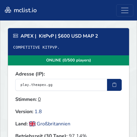
mclist.io
APEX | KitPvP | $600 USD MAP 2
COMPETITIVE KITPVP.
ONLINE (0/500 players)
Adresse (IP):
Stimmen:
0
Version:
1.8
Land:
Großbritannien
Betriebszeit (30 Tage):
97.14%