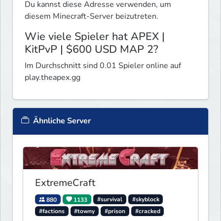
Du kannst diese Adresse verwenden, um
diesem Minecraft-Server beizutreten.
Wie viele Spieler hat APEX |
KitPvP | $600 USD MAP 2?
Im Durchschnitt sind 0.01 Spieler online auf
play.theapex.gg
Ähnliche Server
ExtremeCraft
880
1133
#survival
#skyblock
#factions
#towny
#prison
#cracked