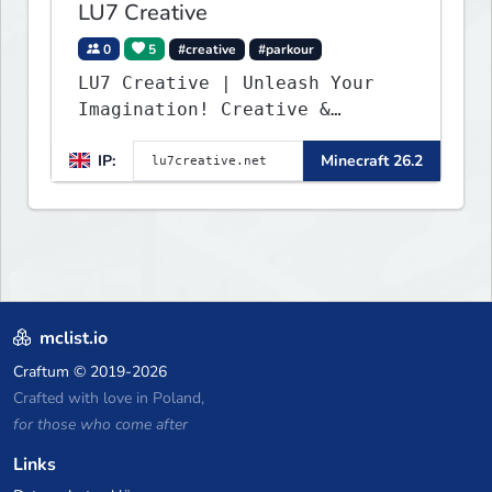
LU7 Creative
0
5
#creative
#parkour
LU7 Creative | Unleash Your
Imagination! Creative &
Parkour - 1.16 - 26.2
IP:
Minecraft 26.2
mclist.io
Craftum
© 2019-2026
Crafted with love in Poland,
for those who come after
Links