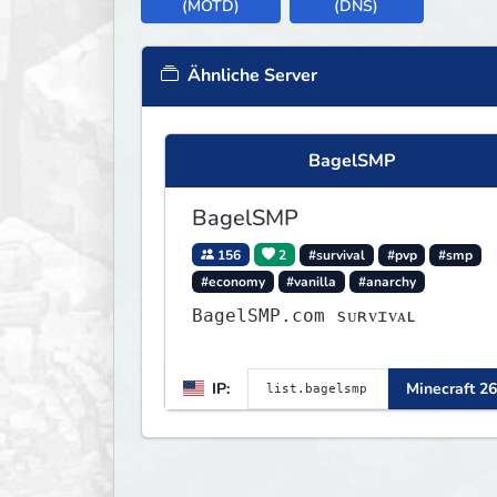
(MOTD)
(DNS)
Ähnliche Server
BagelSMP
BagelSMP
156
2
#survival
#pvp
#smp
#economy
#vanilla
#anarchy
BagelSMP.com ѕᴜʀᴠɪᴠᴀʟ
IP:
Minecraft 26