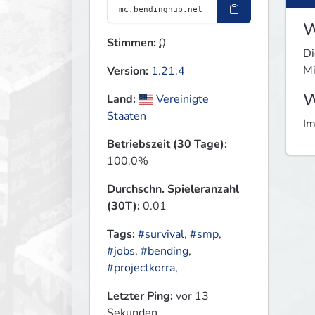
W
Stimmen:
0
Di
Mi
Version:
1.21.4
W
Land:
Vereinigte
Staaten
Im
Betriebszeit (30 Tage):
100.0%
Durchschn. Spieleranzahl
(30T):
0.01
Tags:
#survival
,
#smp
,
#jobs
,
#bending
,
#projectkorra
,
Letzter Ping:
vor 13
Sekunden