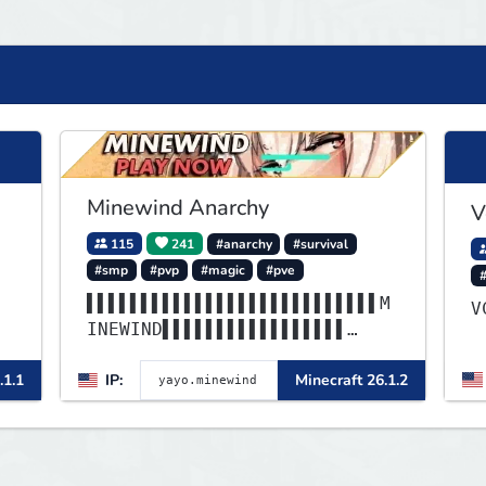
Minewind Anarchy
V
115
241
#anarchy
#survival
#smp
#pvp
#magic
#pve
▌▌▌▌▌▌▌▌▌▌▌▌▌▌▌▌▌▌▌▌▌▌▌▌▌▌▌M
INEWIND▌▌▌▌▌▌▌▌▌▌▌▌▌▌▌▌▌
▌▌▌▌▌▌▌▌▌▌▌▌▌▌▌▌▌▌▌▌▌▌▌▌▌▌▌▌
.1.1
IP:
Minecraft 26.1.2
▌▌▌▌▌▌▌▌▌▌▌▌▌▌▌▌▌▌▌▌▌▌▌▌