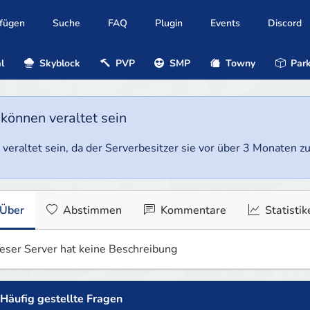
ufügen
Suche
FAQ
Plugin
Events
Discord
l
Skyblock
PVP
SMP
Towny
Park
 können veraltet sein
veraltet sein, da der Serverbesitzer sie vor über 3 Monaten zul
Über
Abstimmen
Kommentare
Statistik
eser Server hat keine Beschreibung
Häufig gestellte Fragen