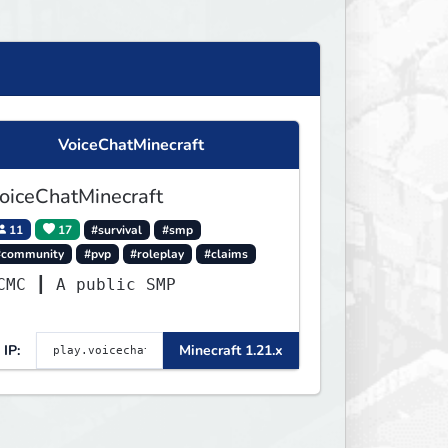
VoiceChatMinecraft
oiceChatMinecraft
11
17
#survival
#smp
#community
#pvp
#roleplay
#claims
VCMC ┃ A public SMP
IP:
Minecraft 1.21.x