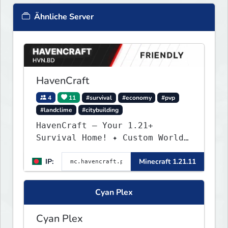
Ähnliche Server
HavenCraft
4
11
#survival
#economy
#pvp
#landclime
#citybuilding
HavenCraft — Your 1.21+
Survival Home! ✦ Custom World
— Unique terrain generation ✦
IP:
Minecraft 1.21.11
Player Economy — Trade & build
wealth ✦ Land Claims — Protect
what you build ✦ Weekly Events
Cyan Plex
— Always something fun ✦ Zero
P2W — Fair play for everyone
Cyan Plex