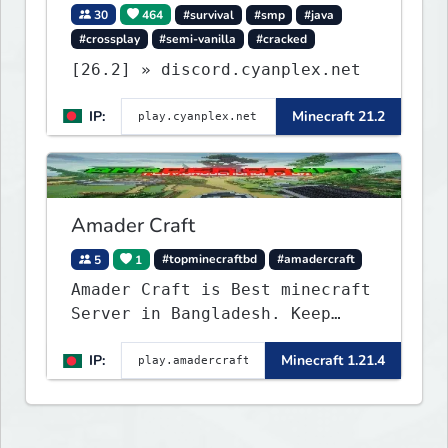
30
464
#survival
#smp
#java
#crossplay
#semi-vanilla
#cracked
[26.2] » discord.cyanplex.net
IP:
Minecraft 21.2
Amader Craft
5
1
#topminecraftbd
#amadercraft
Amader Craft is Best minecraft
Server in Bangladesh. Keep
Crafting with Amader Craft,
IP:
Minecraft 1.21.4