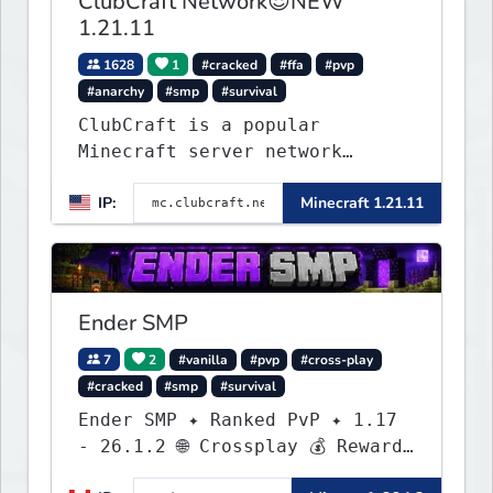
ClubCraft Network😎NEW
1.21.11
1628
1
#cracked
#ffa
#pvp
#anarchy
#smp
#survival
ClubCraft is a popular
Minecraft server network
offering a variety of game
IP:
Minecraft 1.21.11
modes, including Survival,
Lifesteal, FFA BoxPVP,
SkyBlock, KitPVP and many
more.
Ender SMP
7
2
#vanilla
#pvp
#cross-play
#cracked
#smp
#survival
Ender SMP ✦ Ranked PvP ✦ 1.17
- 26.1.2 🌐 Crossplay 💰 Rewards
🛠 Custom Gear