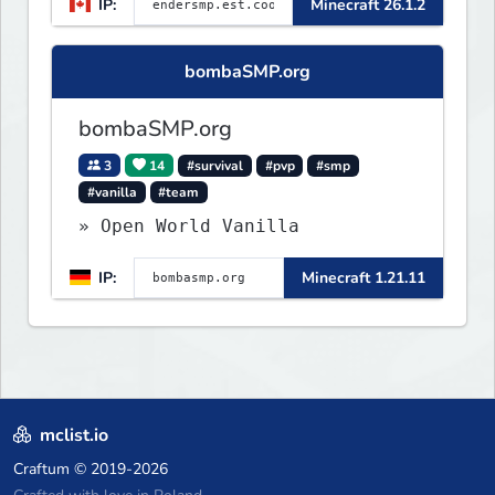
IP:
Minecraft 26.1.2
bombaSMP.org
bombaSMP.org
3
14
#survival
#pvp
#smp
#vanilla
#team
» Open World Vanilla
IP:
Minecraft 1.21.11
mclist.io
Craftum
© 2019-2026