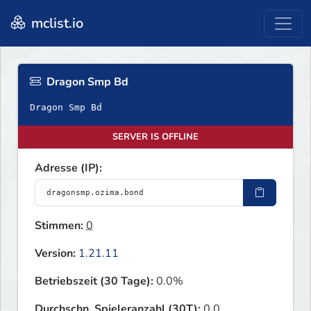
mclist.io
Dragon Smp Bd
Dragon Smp Bd
SERVER IS OFFLINE
Adresse (IP):
Stimmen:
0
Version:
1.21.11
Betriebszeit (30 Tage):
0.0%
Durchschn. Spieleranzahl (30T):
0.0