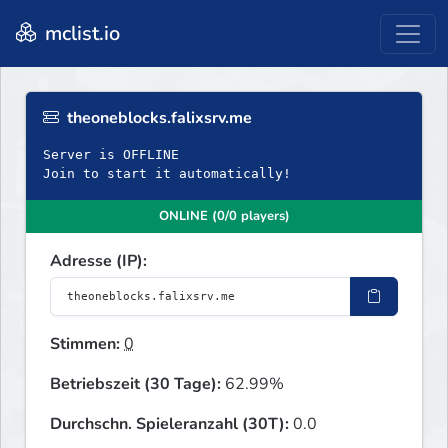
mclist.io
theoneblocks.falixsrv.me
Server is OFFLINE
Join to start it automatically!
ONLINE (0/0 players)
Adresse (IP):
Stimmen:
0
Betriebszeit (30 Tage):
62.99%
Durchschn. Spieleranzahl (30T):
0.0