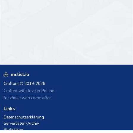
mclist.io
Craftum
© 2019-2026
Crafted with love in Poland,
for those who come after
Links
Datenschutzerklärung
Serverlisten-Archiv
Statistiken