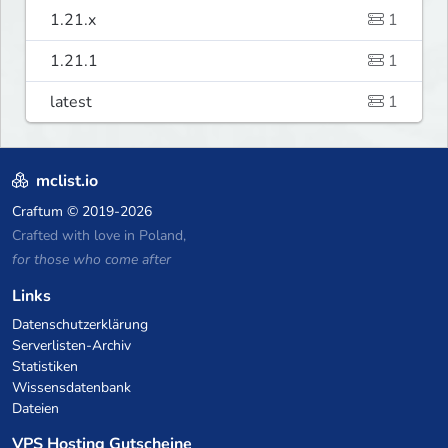
1.21.x
1
1.21.1
1
latest
1
mclist.io
Craftum
© 2019-2026
Crafted with love in Poland,
for those who come after
Links
Datenschutzerklärung
Serverlisten-Archiv
Statistiken
Wissensdatenbank
Dateien
VPS Hosting Gutscheine