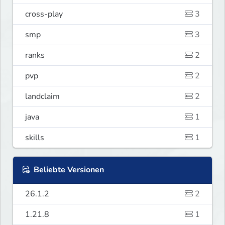
cross-play
3
smp
3
ranks
2
pvp
2
landclaim
2
java
1
skills
1
Beliebte Versionen
26.1.2
2
1.21.8
1