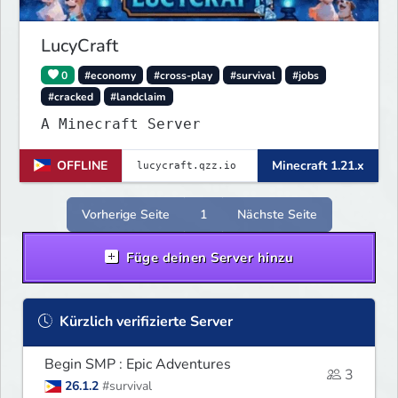
LucyCraft
0
#economy
#cross-play
#survival
#jobs
#cracked
#landclaim
A Minecraft Server
OFFLINE
Minecraft 1.21.x
Vorherige Seite
1
Nächste Seite
Füge deinen Server hinzu
Kürzlich verifizierte Server
Begin SMP : Epic Adventures
3
26.1.2
#survival