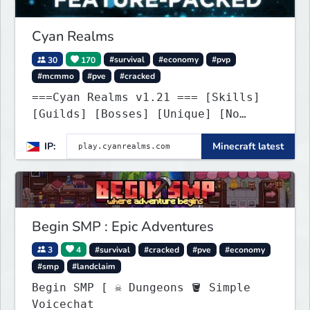
Cyan Realms
30
170
#survival
#economy
#pvp
#mcmmo
#pve
#cracked
===Cyan Realms v1.21 === [Skills]
[Guilds] [Bosses] [Unique] [No
Griefing]
IP:
Minecraft latest
Begin SMP : Epic Adventures
3
4
#survival
#cracked
#pve
#economy
#smp
#landclaim
Begin SMP [ ☠ Dungeons 🪣 Simple
Voicechat