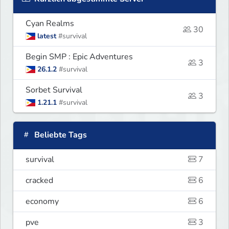
Cyan Realms
30
latest
#survival
Begin SMP : Epic Adventures
3
26.1.2
#survival
Sorbet Survival
3
1.21.1
#survival
Beliebte Tags
survival
7
cracked
6
economy
6
pve
3