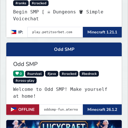
#ranks
#cracked
Begin SMP [ ☠ Dungeons 🪣 Simple
Voicechat
IP:
Minecraft 1.21.1
Odd SMP
Odd SMP
0
#survival
#java
#cracked
#bedrock
#cross-play
Welcome to Odd SMP! Make yourself
at home!
OFFLINE
Minecraft 26.1.2