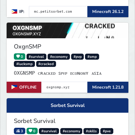
IP:
Minecraft 26.1.2
OxgnSMP
0
#survival
#economy
#pvp
#smp
#lucksmp
#cracked
OXGNSMP ᴄʀᴀᴄᴋᴇᴅ ꜱᴘᴠᴘ ᴇᴄᴏɴᴏᴍʏ ᴀꜱɪᴀ
OFFLINE
Minecraft 1.21.8
Sorbet Survival
Sorbet Survival
3
0
#survival
#economy
#skills
#pve