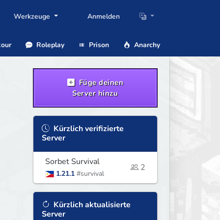
Werkzeuge
Anmelden
our
Roleplay
Prison
Anarchy
Füge deinen
Server hinzu
Kürzlich verifizierte
Server
Sorbet Survival
2
1.21.1
#survival
Kürzlich aktualisierte
Server