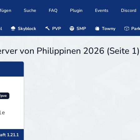
ufügen
Suche
FAQ
Plugin
Events
Discord
l
Skyblock
PVP
SMP
Towny
Park
erver von Philippinen 2026 (Seite 1)
#pve
aft 1.21.1