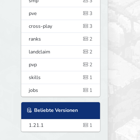
smp
3
pve
3
cross-play
3
ranks
2
landclaim
2
pvp
2
skills
1
jobs
1
Beliebte Versionen
1.21.1
1