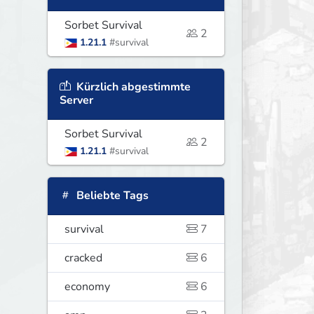
Sorbet Survival
2
1.21.1
#survival
Kürzlich abgestimmte
Server
Sorbet Survival
2
1.21.1
#survival
Beliebte Tags
survival
7
cracked
6
economy
6