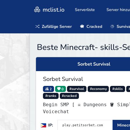
mclist.io
Serverliste
Server hinz
Zufällige Server
Cracked
Surviva
Beste Minecraft- skills-S
Sorbet Survival
Sorbet Survival
2
0
#survival
#economy
#skills
#ranks
#cracked
Begin SMP [ ☠ Dungeons 🪣 Simple
Voicechat
IP:
Minecr