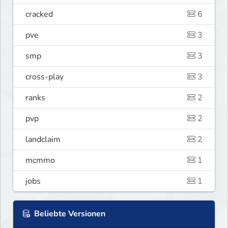
cracked
6
pve
3
smp
3
cross-play
3
ranks
2
pvp
2
landclaim
2
mcmmo
1
jobs
1
Beliebte Versionen