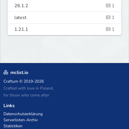
26.1.2
1
latest
1
1.21.1
1
mclist.io
Craftum
© 2019-2026
Crafted with love in Poland,
for those who come after
Links
Datenschutzerklärung
Serverlisten-Archiv
Statistiken