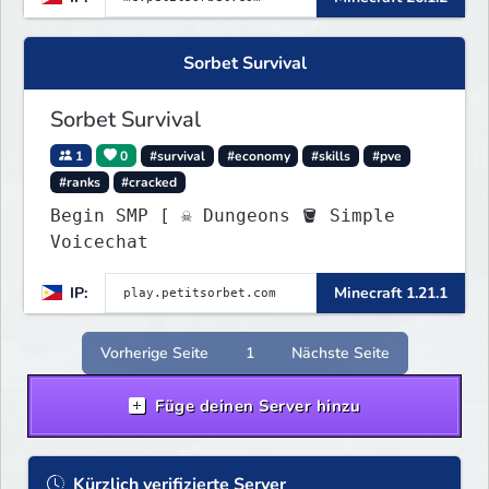
Sorbet Survival
Sorbet Survival
1
0
#survival
#economy
#skills
#pve
#ranks
#cracked
Begin SMP [ ☠ Dungeons 🪣 Simple
Voicechat
IP:
Minecraft 1.21.1
Vorherige Seite
1
Nächste Seite
Füge deinen Server hinzu
Kürzlich verifizierte Server