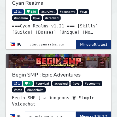
Cyan Realms
31
139
#survival
#economy
#pvp
#mcmmo
#pve
#cracked
===Cyan Realms v1.21 === [Skills]
[Guilds] [Bosses] [Unique] [No
Griefing]
IP:
Minecraft latest
Begin SMP : Epic Adventures
1
4
#survival
#cracked
#pve
#economy
#smp
#landclaim
Begin SMP [ ☠ Dungeons 🪣 Simple
Voicechat
IP:
Minecraft 26.1.2