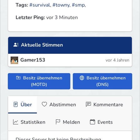
Tags:
#survival
,
#towny
,
#smp
,
Letzter Ping:
vor 3 Minuten
Aktuelle Stimmen
Gamer153
vor 4 Jahren
Besitz übernehmen
Besitz übernehmen
(MOTD)
(DNS)
Über
Abstimmen
Kommentare
Statistiken
Melden
Events
Dieser Server hat keine Beschreibung