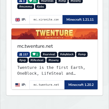
3
35
#survival
#smp
#towny
#mcmmo
#jobs
IP:
Minecraft 1.21.11
mc.twenture.net
157
1
#survival
#skyblock
#smp
#pvp
#lifesteal
#towny
Twenture is the first Earth,
OneBlock, LifeSteal and
Survival Server set in version
IP:
Minecraft 1.20.2
1.20 - 1.20.2. Get ready to
make memories that you will
never forget and play on one
of the fastest growing SMP's
in the world!