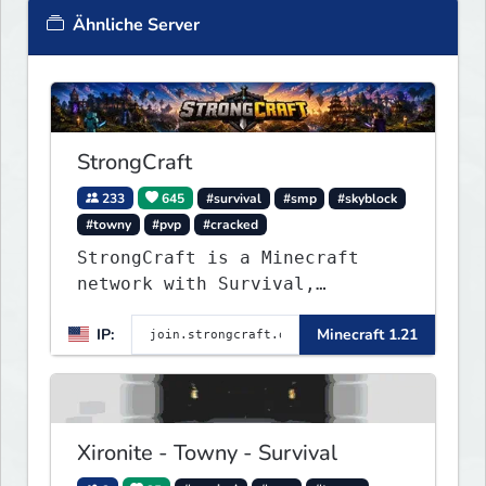
Ähnliche Server
StrongCraft
233
645
#survival
#smp
#skyblock
#towny
#pvp
#cracked
StrongCraft is a Minecraft
network with Survival,
Creative, Skyblock, Prison,
IP:
Minecraft 1.21
Towny, PvP, LifeSteal, Events,
and more. Pick a server and
start playing.
Xironite - Towny - Survival