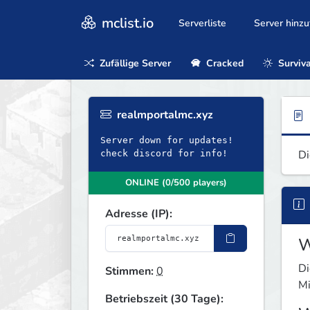
mclist.io
Serverliste
Server hinz
Zufällige Server
Cracked
Surviva
realmportalmc.xyz
Server down for updates!
Di
check discord for info!
ONLINE (0/500 players)
Adresse (IP):
W
Di
Stimmen:
0
Mi
Betriebszeit (30 Tage):