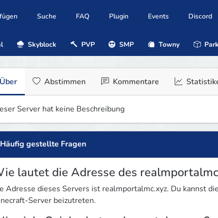
ufügen
Suche
FAQ
Plugin
Events
Discord
l
Skyblock
PVP
SMP
Towny
Park
Über
Abstimmen
Kommentare
Statistik
eser Server hat keine Beschreibung
Häufig gestellte Fragen
ie lautet die Adresse des realmportalmc
e Adresse dieses Servers ist realmportalmc.xyz. Du kannst 
necraft-Server beizutreten.