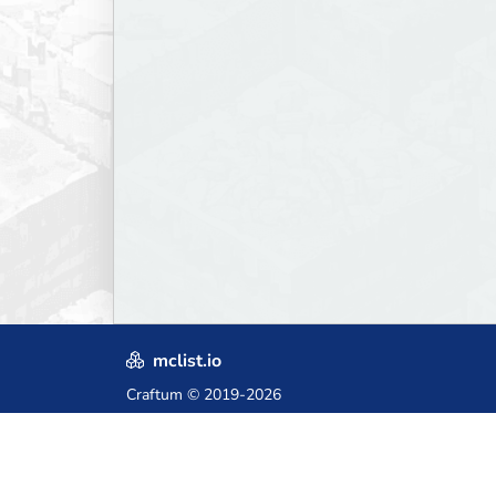
mclist.io
Craftum
© 2019-2026
Crafted with love in Poland,
for those who come after