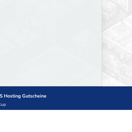
S Hosting Gutscheine
cup
zner
llHost.pl