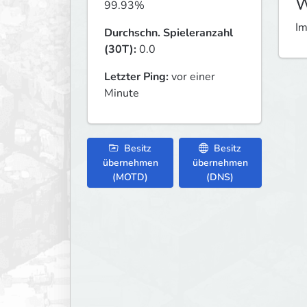
W
99.93%
Im
Durchschn. Spieleranzahl
(30T):
0.0
Letzter Ping:
vor einer
Minute
Besitz
Besitz
übernehmen
übernehmen
(MOTD)
(DNS)