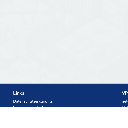
Links
VP
Datenschutzerklärung
net
Serverlisten-Archiv
Het
Statistiken
Ski
Wissensdatenbank
Dateien