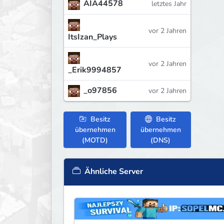
AIA44578
letztes Jahr
vor 2 Jahren
ItsIzan_Plays
vor 2 Jahren
_Erik9994857
_o97856
vor 2 Jahren
Besitz
Besitz
übernehmen
übernehmen
(MOTD)
(DNS)
Ähnliche Server