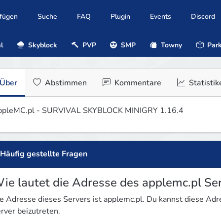
ufügen
Suche
FAQ
Plugin
Events
Discord
l
Skyblock
PVP
SMP
Towny
Park
Über
Abstimmen
Kommentare
Statistik
pleMC.pl - SURVIVAL SKYBLOCK MINIGRY 1.16.4
Häufig gestellte Fragen
ie lautet die Adresse des applemc.pl Se
e Adresse dieses Servers ist applemc.pl. Du kannst diese Ad
rver beizutreten.