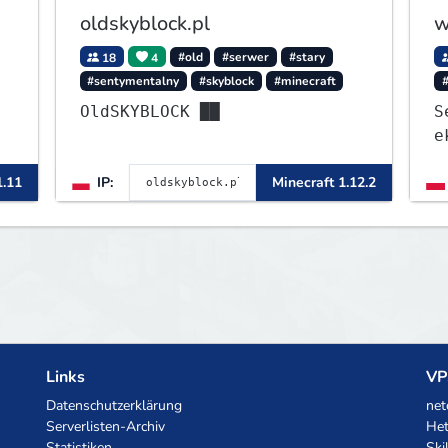
oldskyblock.pl
w
18
4
#old
#serwer
#stary
#sentymentalny
#skyblock
#minecraft
OldSKYBLOCK ██
S
e
1
1.11
IP:
Minecraft 1.12.2
Links
VP
Datenschutzerklärung
net
Serverlisten-Archiv
Het
Statistiken
Ski