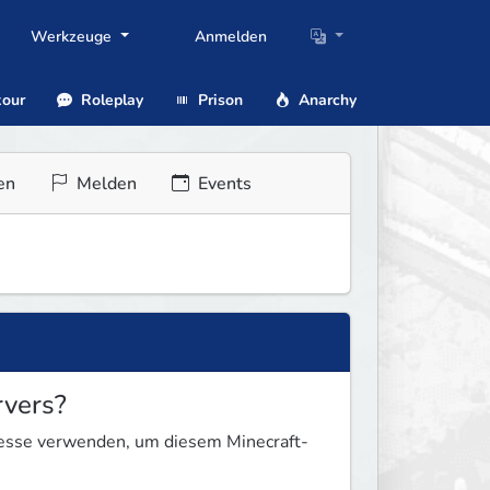
Werkzeuge
Anmelden
our
Roleplay
Prison
Anarchy
en
Melden
Events
rvers?
resse verwenden, um diesem Minecraft-