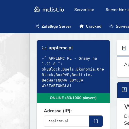
mclist.io
Serverliste
Server hinz
Zufällige Server
Cracked
Surviva
applemc.pl
✧˚ APPLEMC.PL - Gramy na
Ap
1.21.8 ˚✧
SkyBlock,Duels,Ekonomia,One
Block,BoxPVP,RealLife,
BedWarsNOWA EDYCJA
WYSTARTOWAŁA!
ONLINE (83/1000 players)
W
Adresse (IP):
Di
Se