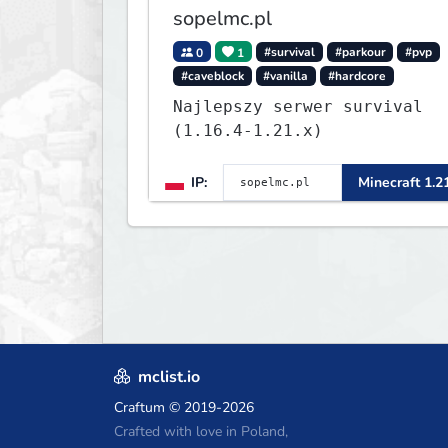
sopelmc.pl
0
1
#survival
#parkour
#pvp
#caveblock
#vanilla
#hardcore
Najlepszy serwer survival
(1.16.4-1.21.x)
IP:
Minecraft 1.2
mclist.io
Craftum
© 2019-2026
Crafted with love in Poland,