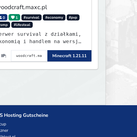
oodcraft.maxc.pl
0
1
#survival
#economy
#pvp
#smp
#lifesteal
erwer survival z działkami,
konomią i handlem na wersję
.8 - 26.1.1. Rekru ON
IP:
Minecraft 1.21.11
S Hosting Gutscheine
cup
zner
llHost.pl