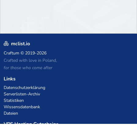
mclist.io
Craftum
© 2019-2026
Crafted with love in Poland,
for those who come after
Links
Datenschutzerklärung
Serverlisten-Archiv
Statistiken
Wissensdatenbank
Dateien
VPS Hosting Gutscheine
netcup