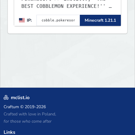
BEST COBBLEMON EXPERIENCE!'' -
TripAdvisor[❤
IP:
Minecraft 1.21.1
mclist.io
Craftum
© 2019-2026
Crafted with love in Poland,
for those who come after
Links