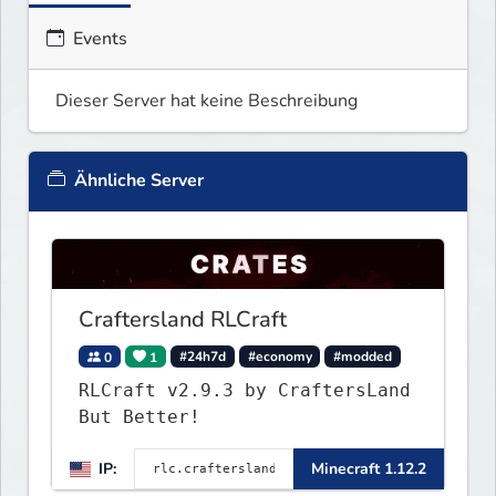
Events
Dieser Server hat keine Beschreibung
Ähnliche Server
Craftersland RLCraft
0
1
#24h7d
#economy
#modded
RLCraft v2.9.3 by CraftersLand
But Better!
IP:
Minecraft 1.12.2