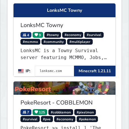
LonksMC Towny
LonksMC Towny
4
9
#towny
#economy
#survival
#mcmmo
#community
#multiplayer
LonksMC is a Towny Survival
server featuring MCMMO, Jobs,
free rank progression, and
IP:
Minecraft 1.21.11
weekly events. We focus on a
friendly community, balanced
economy, and long-term
survival gameplay.
PokeResort - COBBLEMON
7
125
#cobblemon
#pixelmon
#survival
#pve
#economy
#pokemon
PokeResort >> install.] 'The