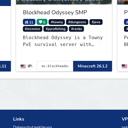
Blockhead Odyssey SMP
P
11
5
#towny
#dungeons
#java
#mcmmo
#pyrofishing
#ranks
#
Blockhead Odyssey is a Towny
P
PvE survival server with
B
permanent worlds, custom
-
fishing, quests, brewing,
,
pirate ships, dungeons,
1.11
IP:
Minecraft 26.1.2
collectibles, and seasonal
events. Build a town, hunt
treasure, and begin your
odyssey.
Links
VP
Datenschutzerklärung
net