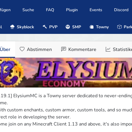
ufügen
Suche
FAQ
Plugin
Events
Discord
l
Skyblock
PVP
SMP
Towny
Park
Über
Abstimmen
Kommentare
Statistik
.19.1] ElysiumMC is a Towny server dedicated to never-ending
me.

th custom enchants, custom armor, custom tools, and so much
rect role in developing the server.

me join on any Minecraft Client 1.13 and above, it's also impor