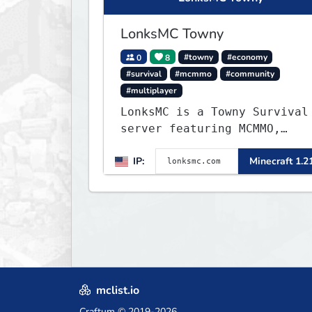
LonksMC Towny
0
8
#towny
#economy
#survival
#mcmmo
#community
#multiplayer
LonksMC is a Towny Survival
server featuring MCMMO,
Jobs, free rank progression
IP:
Minecraft 1.2
and weekly events. We focus
on a friendly community,
balanced economy, and long-
term survival gameplay.
mclist.io
Craftum
© 2019-2026