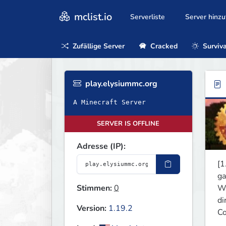
mclist.io
Serverliste
Server hinz
Zufällige Server
Cracked
Surviva
play.elysiummc.org
A Minecraft Server
SERVER IS OFFLINE
Adresse (IP):
[1
ga
Wi
Stimmen:
0
di
Version:
1.19.2
Co