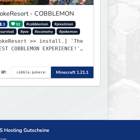
okeResort - COBBLEMON
3
92
#cobblemon
#pixelmon
survival
#pve
#economy
#pokemon
okeResort >> install.] 'The
EST COBBLEMON EXPERIENCE!''
TripAdvisor[❤
IP:
Minecraft 1.21.1
S Hosting Gutscheine
cup