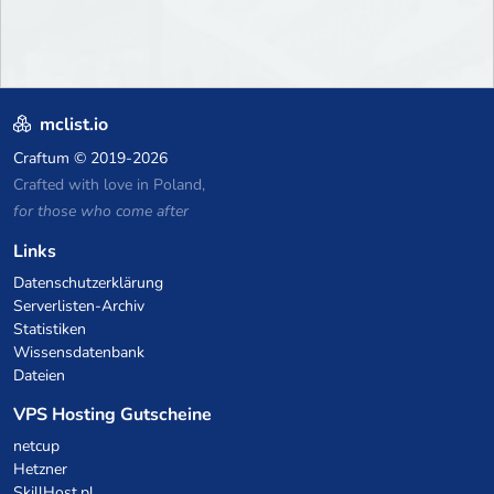
mclist.io
Craftum
© 2019-2026
Crafted with love in Poland,
for those who come after
Links
Datenschutzerklärung
Serverlisten-Archiv
Statistiken
Wissensdatenbank
Dateien
VPS Hosting Gutscheine
netcup
Hetzner
SkillHost.pl