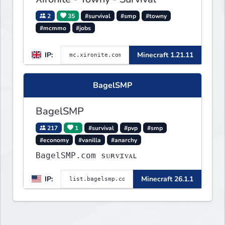
2
35
#survival
#smp
#towny
#mcmmo
#jobs
IP:
Minecraft 1.21.11
BagelSMP
BagelSMP
217
1
#survival
#pvp
#smp
#economy
#vanilla
#anarchy
BagelSMP.com ѕᴜʀᴠɪᴠᴀʟ
IP:
Minecraft 26.1.1