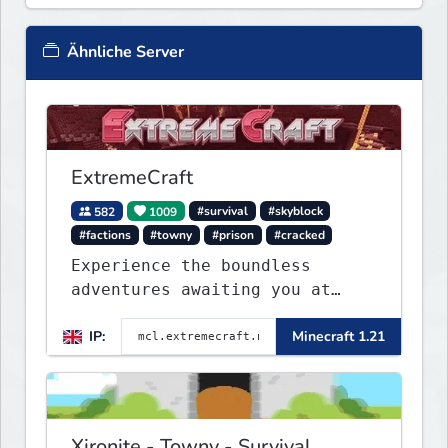
Ähnliche Server
ExtremeCraft
582
1009
#survival
#skyblock
#factions
#towny
#prison
#cracked
Experience the boundless
adventures awaiting you at
ExtremeCraft.net! Embark on a
IP:
Minecraft 1.21
journey through a plethora of
exhilarating game modes,
blending both timeless
classics and innovative new
experiences seamlessly.
Xironite - Towny - Survival