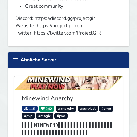
Great community!
Discord: https://discord.gg/projectgir

Website: https://projectgir.com

Twitter: https://twitter.com/ProjectGIR
Ähnliche Server
Minewind Anarchy
115
242
#anarchy
#survival
#smp
#pvp
#magic
#pve
▌▌▌▌MINEWIND▌▌▌▌▌▌▌▌▌▌▌▌▌▌▌▌▌▌
▌▌▌▌▌▌▌▌▌▌▌▌▌▌▌▌▌▌▌▌▌▌