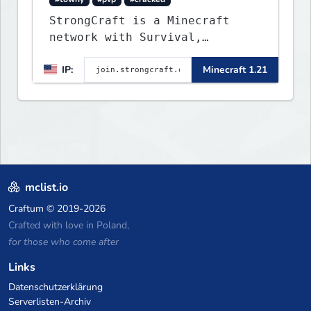
StrongCraft is a Minecraft
network with Survival,
Creative, Skyblock, Prison,
IP:
Minecraft 1.21
Towny, PvP, LifeSteal, Events,
and more. Pick a server and
start playing.
mclist.io
Craftum
© 2019-2026
Crafted with love in Poland,
for those who come after
Links
Datenschutzerklärung
Serverlisten-Archiv