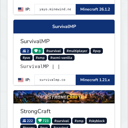
▌▌▌▌▌▌▌▌▌▌▌▌▌▌▌▌▌▌▌▌▌▌▌▌▌▌▌▌▌▌
IP:
Minecraft 26.1.2
▌▌▌▌▌▌▌▌▌▌▌▌▌▌▌▌▌▌▌▌▌▌
SurvivalMP
SurvivalMP
2
9
#survival
#multiplayer
#pvp
#pve
#smp
#semi-vanilla
SurvivalMP | |
IP:
Minecraft 1.21.x
StrongCraft
222
723
#survival
#smp
#skyblock
#towny
#pvp
#cracked