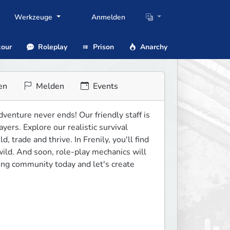
Werkzeuge
Anmelden
our
Roleplay
Prison
Anarchy
en
Melden
Events
enture never ends! Our friendly staff is 
ers. Explore our realistic survival 
 trade and thrive. In Frenily, you'll find 
ild. And soon, role-play mechanics will 
ving community today and let's create 