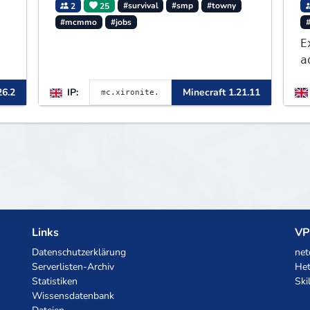
2
25
#survival
#smp
#towny
#mcmmo
#jobs
#
E
a
E
26.2
IP:
Minecraft 1.21.11
a
o
b
c
e
Links
VP
Datenschutzerklärung
net
Serverlisten-Archiv
Het
Statistiken
Ski
Wissensdatenbank