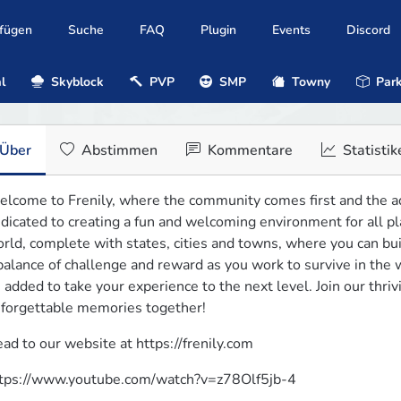
ufügen
Suche
FAQ
Plugin
Events
Discord
l
Skyblock
PVP
SMP
Towny
Park
Über
Abstimmen
Kommentare
Statistik
lcome to Frenily, where the community comes first and the adv
dicated to creating a fun and welcoming environment for all play
rld, complete with states, cities and towns, where you can build,
balance of challenge and reward as you work to survive in the w
 added to take your experience to the next level. Join our thri
forgettable memories together!
ad to our website at https://frenily.com
tps://www.youtube.com/watch?v=z78Olf5jb-4