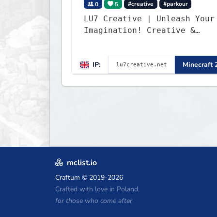
0
5
#creative
#parkour
LU7 Creative | Unleash Your
Imagination! Creative &
Parkour - 1.16 - 26.2
IP:
Minecraft 
mclist.io
Craftum
© 2019-2026
Crafted with love in Poland,
for those who come after