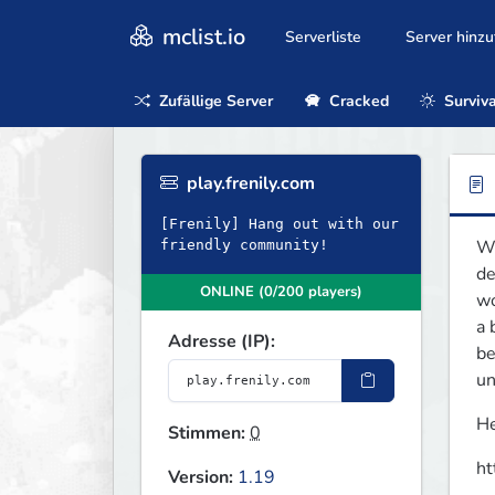
mclist.io
Serverliste
Server hinz
Zufällige Server
Cracked
Surviva
play.frenily.com
[Frenily] Hang out with our
We
friendly community!
de
ONLINE (0/200 players)
wo
a 
Adresse (IP):
be
un
He
Stimmen:
0
ht
Version:
1.19