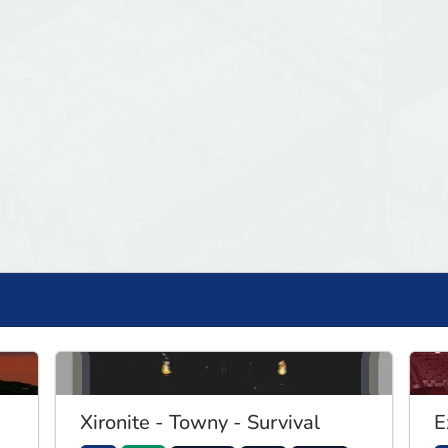
Xironite - Towny - Survival
E