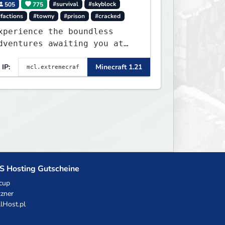
505
775
#survival
#skyblock
factions
#towny
#prison
#cracked
xperience the boundless
dventures awaiting you at
xtremeCraft.net! Embark on
IP:
Minecraft 1.21
 journey through a plethora
f exhilarating game modes,
lending both timeless
lassics and innovative new
xperiences seamlessly.
S Hosting Gutscheine
cup
zner
llHost.pl