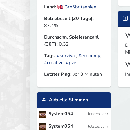
Land:
Großbritannien
Betriebszeit (30 Tage):
87.4%
W
Durchschn. Spieleranzahl
(30T):
0.32
Di
Mi
Tags:
#survival
,
#economy
,
#creative
,
#pve
,
W
Letzter Ping:
vor 3 Minuten
Im
Aktuelle Stimmen
System054
letztes Jahr
System054
letztes Jahr