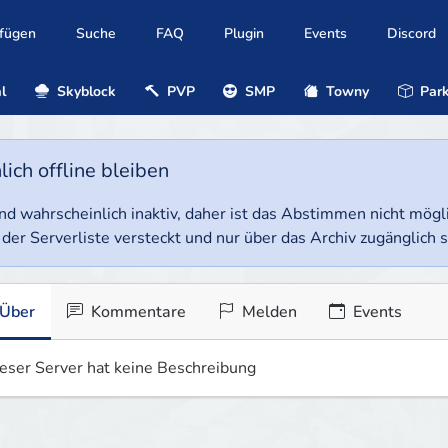
ufügen
Suche
FAQ
Plugin
Events
Discord
l
Skyblock
PVP
SMP
Towny
Park
ich offline bleiben
e und wahrscheinlich inaktiv, daher ist das Abstimmen nicht mög
 der Serverliste versteckt und nur über das Archiv zugänglich s
Über
Kommentare
Melden
Events
eser Server hat keine Beschreibung