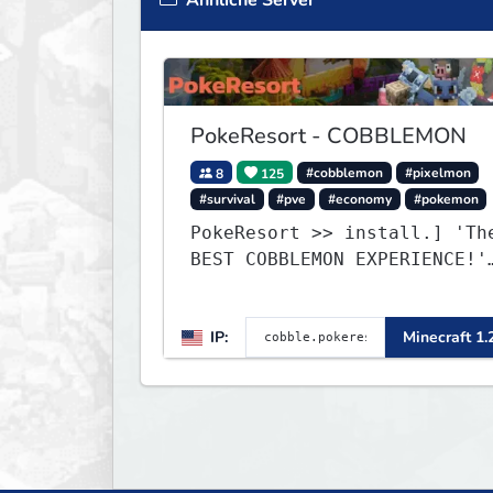
Ähnliche Server
PokeResort - COBBLEMON
8
125
#cobblemon
#pixelmon
#survival
#pve
#economy
#pokemon
PokeResort >> install.] 'Th
BEST COBBLEMON EXPERIENCE!'
-TripAdvisor[❤
IP:
Minecraft 1.