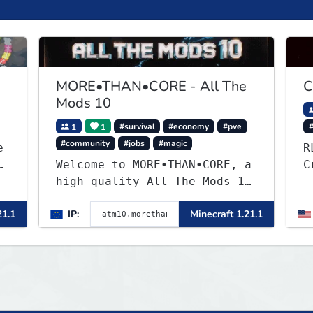
MORE•THAN•CORE - All The
C
Mods 10
1
1
#survival
#economy
#pve
#community
#jobs
#magic
e
R
'
Welcome to MORE•THAN•CORE, a
C
high-quality All The Mods 10
Minecraft server built for
21.1
IP:
Minecraft 1.21.1
players who want a smooth,
polished, and rewarding
modded experience.