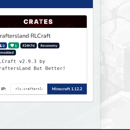
raftersland RLCraft
0
1
#24h7d
#economy
#modded
LCraft v2.9.3 by
raftersLand But Better!
IP:
Minecraft 1.12.2