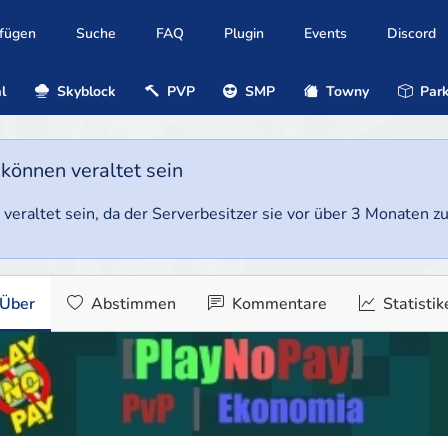
ufügen
Suche
FAQ
Plugin
Events
Discord
l
Skyblock
PVP
SMP
Towny
Park
 können veraltet sein
veraltet sein, da der Serverbesitzer sie vor über 3 Monaten zul
Über
Abstimmen
Kommentare
Statistik