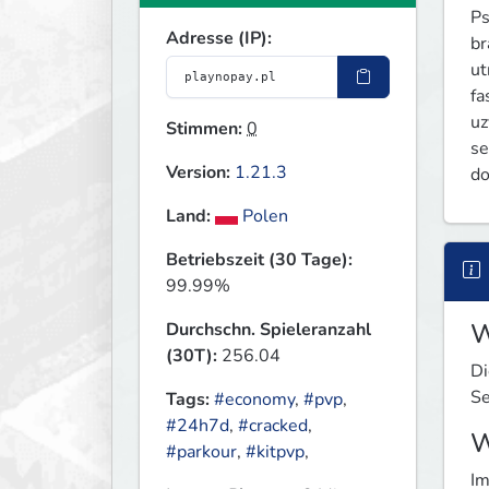
Ps
Adresse (IP):
br
ut
fa
uz
Stimmen:
0
se
Version:
1.21.3
do
Land:
Polen
Betriebszeit (30 Tage):
99.99%
W
Durchschn. Spieleranzahl
(30T):
256.04
Di
Se
Tags:
#economy
,
#pvp
,
#24h7d
,
#cracked
,
W
#parkour
,
#kitpvp
,
Im