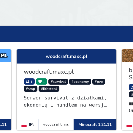
woodcraft.maxc.pl
b
woodcraft.maxc.pl
S
1
1
#survival
#economy
#pvp
#smp
#lifesteal
Serwer survival z działkami,
■■⭐ - S
ekonomią i handlem na wersję
OneB
1.8 - 26.1.1. Rekru ON
ᴡ
1.11
IP:
Minecraft 1.21.11