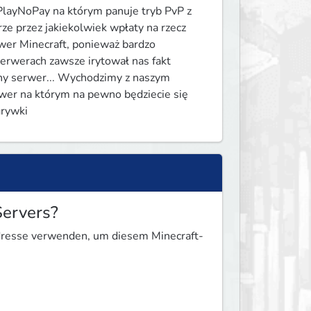
layNoPay na którym panuje tryb PvP z 
e przez jakiekolwiek wpłaty na rzecz 
er Minecraft, ponieważ bardzo 
erwerach zawsze irytował nas fakt 
ny serwer... Wychodzimy z naszym 
er na którym na pewno będziecie się 
grywki
Servers?
Adresse verwenden, um diesem Minecraft-