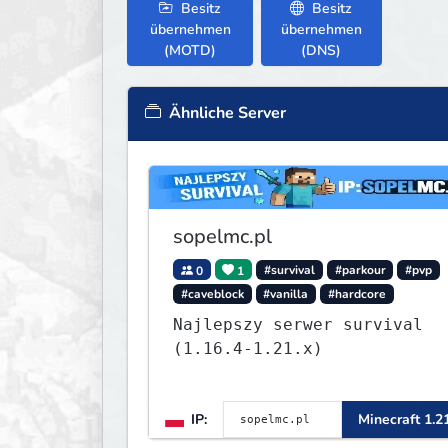
Besitz
Besitz
übernehmen
übernehmen
(MOTD)
(DNS)
Ähnliche Server
sopelmc.pl
0
1
#survival
#parkour
#pvp
#caveblock
#vanilla
#hardcore
Najlepszy serwer survival
(1.16.4-1.21.x)
IP:
Minecraft 1.2