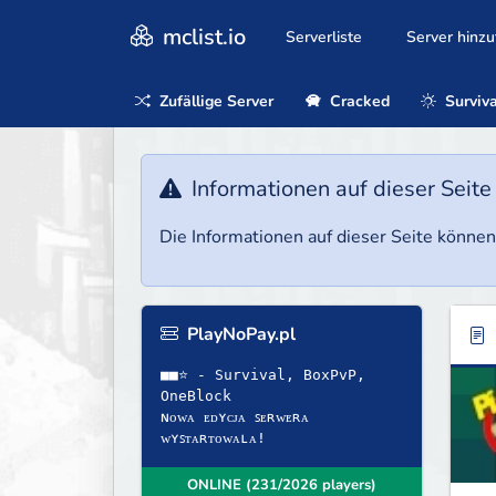
mclist.io
Serverliste
Server hinz
Zufällige Server
Cracked
Surviva
Informationen auf dieser Seite
Die Informationen auf dieser Seite können 
PlayNoPay.pl
■■⭐ - Survival, BoxPvP,
OneBlock
ɴᴏᴡᴀ ᴇᴅʏᴄᴊᴀ ꜱᴇʀᴡᴇʀᴀ
ᴡʏꜱᴛᴀʀᴛᴏᴡᴀʟᴀ!
ONLINE (231/2026 players)