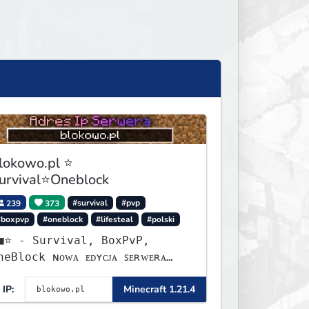
lokowo.pl ⭐
urvival⭐Oneblock
239
373
#survival
#pvp
#boxpvp
#oneblock
#lifesteal
#polski
urvival, BoxPvP,
lock ɴᴏᴡᴀ ᴇᴅʏᴄᴊᴀ ꜱᴇʀᴡᴇʀᴀ
ʏꜱᴛᴀʀᴛᴏᴡᴀʟᴀ!
IP:
Minecraft 1.21.4