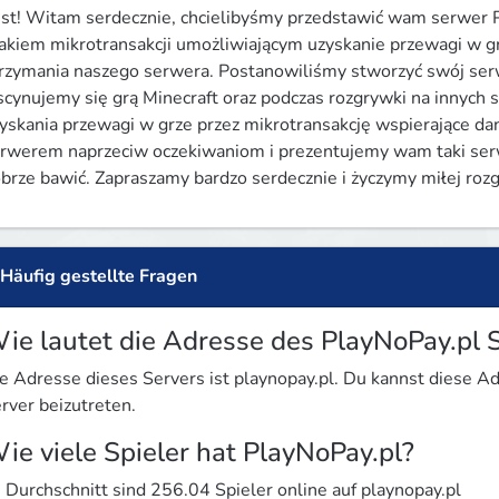
st! Witam serdecznie, chcielibyśmy przedstawić wam serwer P
akiem mikrotransakcji umożliwiającym uzyskanie przewagi w grz
rzymania naszego serwera. Postanowiliśmy stworzyć swój serw
scynujemy się grą Minecraft oraz podczas rozgrywki na innych s
yskania przewagi w grze przez mikrotransakcję wspierające da
rwerem naprzeciw oczekiwaniom i prezentujemy wam taki serw
brze bawić. Zapraszamy bardzo serdecznie i życzymy miłej roz
Häufig gestellte Fragen
ie lautet die Adresse des PlayNoPay.pl 
e Adresse dieses Servers ist playnopay.pl. Du kannst diese 
rver beizutreten.
ie viele Spieler hat PlayNoPay.pl?
 Durchschnitt sind 256.04 Spieler online auf playnopay.pl