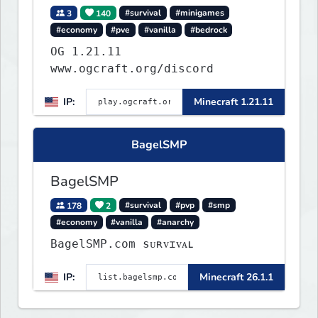
3
140
#survival
#minigames
#economy
#pve
#vanilla
#bedrock
OG 1.21.11
www.ogcraft.org/discord
IP:
Minecraft 1.21.11
BagelSMP
BagelSMP
178
2
#survival
#pvp
#smp
#economy
#vanilla
#anarchy
BagelSMP.com ѕᴜʀᴠɪᴠᴀʟ
IP:
Minecraft 26.1.1