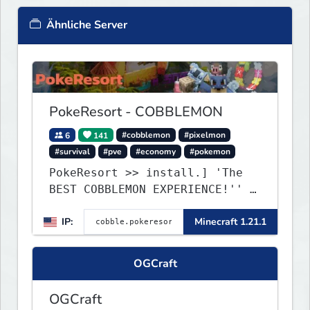
Ähnliche Server
PokeResort - COBBLEMON
6
141
#cobblemon
#pixelmon
#survival
#pve
#economy
#pokemon
PokeResort >> install.] 'The
BEST COBBLEMON EXPERIENCE!'' -
TripAdvisor[❤
IP:
Minecraft 1.21.1
OGCraft
OGCraft