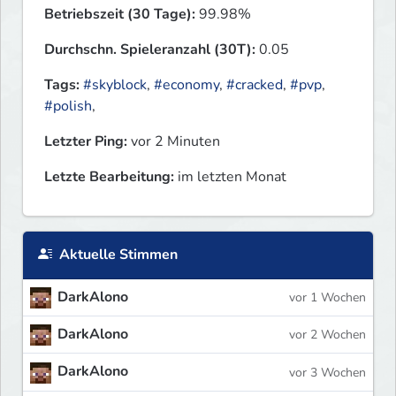
Betriebszeit (30 Tage):
99.98%
Durchschn. Spieleranzahl (30T):
0.05
Tags:
#skyblock
,
#economy
,
#cracked
,
#pvp
,
#polish
,
Letzter Ping:
vor 2 Minuten
Letzte Bearbeitung:
im letzten Monat
Aktuelle Stimmen
DarkAlono
vor 1 Wochen
DarkAlono
vor 2 Wochen
DarkAlono
vor 3 Wochen