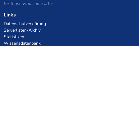
for those who come after
Links
Datenschutzerklärung
Serverlisten-Archiv
Statistiken
Wissensdatenbank
Dateien
VPS Hosting Gutscheine
netcup
Hetzner
SkillHost.pl
Minecraft Hosting Gutscheine
Craftserve
IceHost.pl
KI-Gutscheine
z.ai
MiniMax