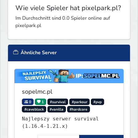
Wie viele Spieler hat pixelpark.pl?
Im Durchschnitt sind 0.0 Spieler online auf
pixelpark.pl
Ähnliche Server
sopelmc.pl
0
1
#survival
#parkour
#pvp
#caveblock
#vanilla
#hardcore
Najlepszy serwer survival
(1.16.4-1.21.x)