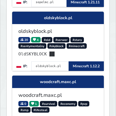
IP:
Minecraft 1.21.11
oldskyblock.pl
oldskyblock.pl
20
4
#old
#serwer
#stary
#sentymentalny
#skyblock
#minecraft
OldSKYBLOCK ██
IP:
Minecraft 1.12.2
woodcraft.maxc.pl
woodcraft.maxc.pl
0
1
#survival
#economy
#pvp
#smp
#lifesteal