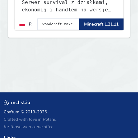
Serwer survival z działkami,
ekonomią i handlem na wersję
1.8 - 26.1.1. Rekru ON
IP:
Minecraft 1.21.11
mclist.io
Craftum
© 2019-2026
Crafted with love in Poland,
for those who come after
Links